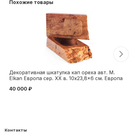
Похожие товары
Декоративная шкатулка кап ореха авт. M.
На
Elkan Европа сер. ХХ в. 10x23,8x6 см. Европа
ре
Середина XX века
по
40 000 ₽
36
Контакты