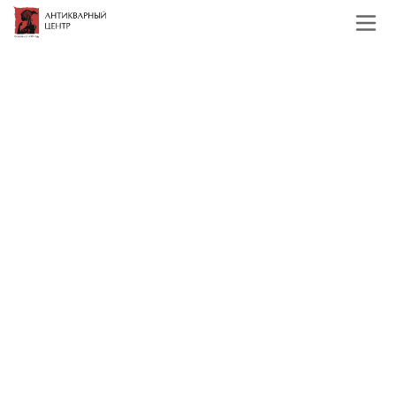
Главная
Каталог
Антикварное серебро
Антикварное серебро
Все
Посуда
Столовые приборы
Сувениры
Фильтр
По наименованию
Сначала недорогие
Сначала дорогие