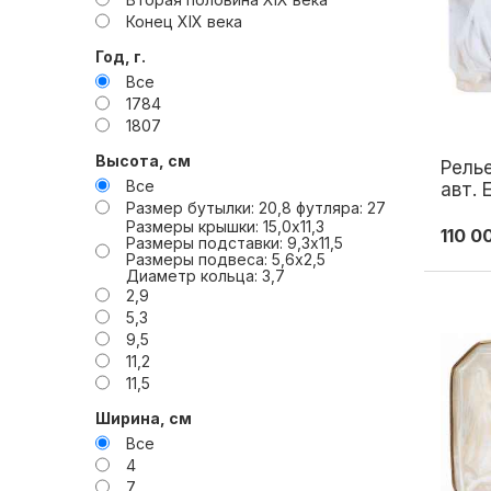
Конец XIX века
Начало XX века
Год, г.
Последняя четверть XIX века
Все
конец XIX - начало XX вв
1784
конец XIX— начало XX вв
1807
конец XIX — начало XX вв
конец ХІХ-начало ХХ вв
Высота, см
Рель
начало XIX в
Все
авт. 
Размер бутылки: 20,8 футляра: 27
ХХ в.
Размеры крышки: 15,0x11,3
Нача
110 0
Размеры подставки: 9,3x11,5
Размеры подвеса: 5,6x2,5
Диаметр кольца: 3,7
2,9
5,3
9,5
11,2
11,5
11,8
Ширина, см
12
Все
13,4
4
13,7
7