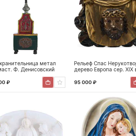
хранительница метал
Рельеф Спас Нерукотв
маст. Ф. Денисовский
дерево Европа сер. XIX 
 в. 42x13,5x7 см. XVIII век
42x51,5x7,5 см. Европа
половина XIX века
00 ₽
95 000 ₽