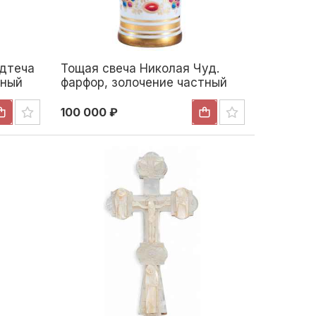
едтеча
Тощая свеча Николая Чуд.
тный
фарфор, золочение частный
 Н-19
завод Россия сер. XIX в. Н-23
 XIX
см. Россия, частные заводы
100 000 ₽
Конец XIX века