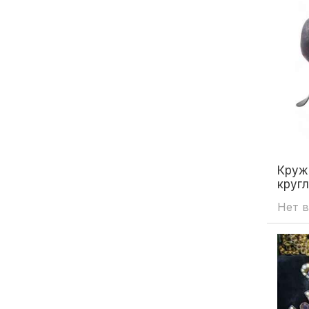
Круж
кругл
век
Нет в