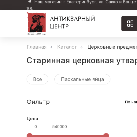
Наш магазин: г Екатеринбург, ул. Сакко и Ванце
100
Главная
Каталог
Церковные предме
Старинная церковная утва
Все
Пасхальные яйца
Фильтр
По н
Цена
0
540000