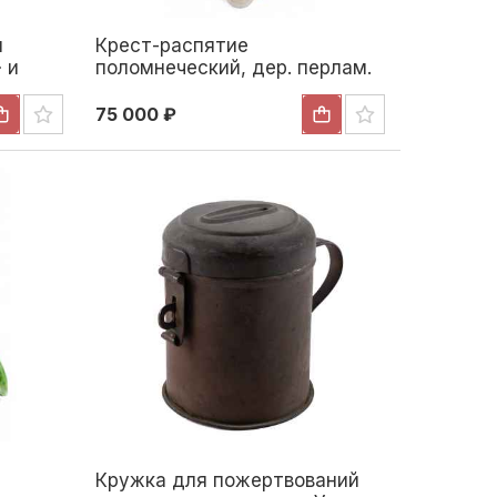
я
Крест-распятие
 и
поломнеческий, дер. перлам.
м.
Иерусалим нач. ХХ в.
 конец
13,4x7,2x1,1 см. Иерусалим
75 000 ₽
1900—1910-гг
Кружка для пожертвований