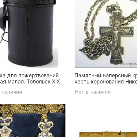
ка для пожертвований
Памятный наперсный кр
ая малая. Тобольск XIX
честь коронования Нико
(02777)
 наличии
Нет в наличии