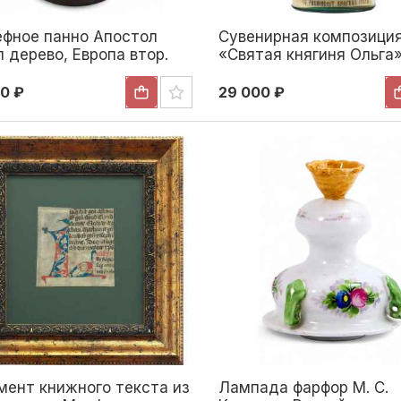
ефное панно Апостол
Сувенирная композици
 дерево, Европа втор.
«Святая княгиня Ольга»
XIX в. 13,7x10,5x2 см.
«Святая Троица» Н-20 с
а Вторая половина XIX
Троице-Сергиева лавра
0 ₽
29 000 ₽
XIX— начало XX вв
мент книжного текста из
Лампада фарфор М. С.