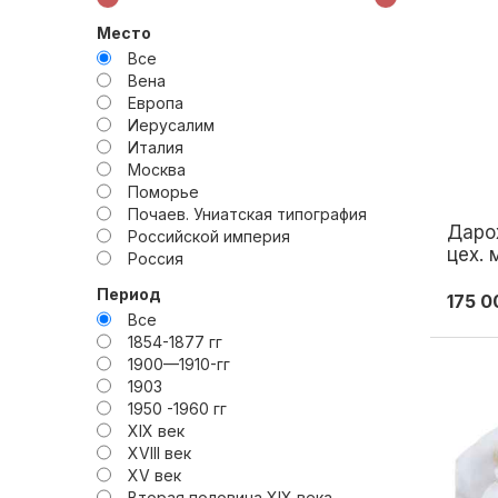
Место
Все
Вена
Европа
Иерусалим
Италия
Москва
Поморье
Почаев. Униатская типография
Даро
Российской империя
цех. 
Россия
XVIII
Россия, частные заводы
Период
175 0
Санкт-Петербург
Все
Саровская пустынь
1854-1877 гг
Святая земля. Вифлеем
1900—1910-гг
Тобольск
1903
Товарищество производства
фарфорово-фаянсовых изделий
1950 -1960 гг
М.С. Кузнецова
XIX век
Троице-Сергиева лавра
XVIII век
Урал
XV век
Центральная Россия
Вторая половина XIX века