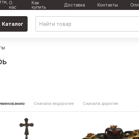
тти,
О
Как
Доставка
Контакты
Опл
нас
купить
Каталог
ты
рь
аименованию
Сначала недорогие
Сначала дорогие