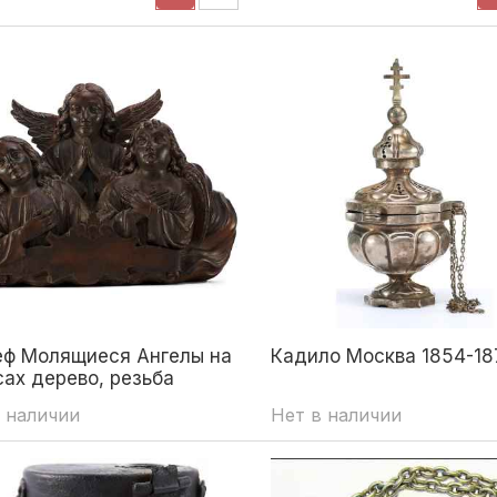
еф Молящиеся Ангелы на
Кадило Москва 1854-187
сах дерево, резьба
а втор. пол. XIX в. 44x63
 наличии
Нет в наличии
Европа Вторая половина
ека