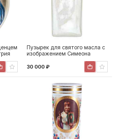
денцем
Пузырек для святого масла с
трия
изображением Симеона
м.
Верхотурского. конец ХІХ-
начало ХХ вв
30 000 ₽