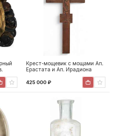
орный
Крест-мощевик с мощами Ап.
в.
Ерастата и Ап. Ирадиона
 Вторая
2,9x11,6x1,1 см. Центральная
Россия Последняя четверть
425 000 ₽
XIX века