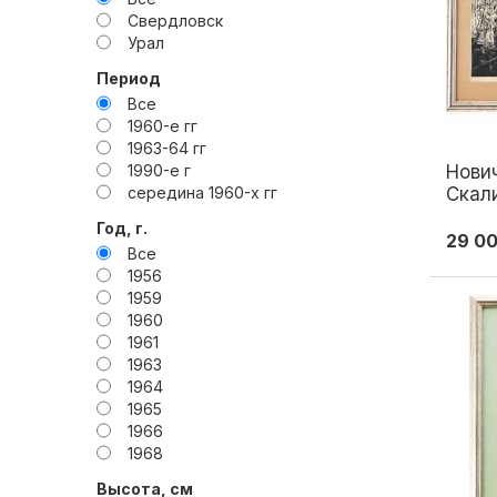
Свердловск
Урал
Период
Все
1960-е гг
1963-64 гг
1990-е г
Нович
середина 1960-х гг
Скал
1966 
Год, г.
29 0
Все
1956
1959
1960
1961
1963
1964
1965
1966
1968
1969
Высота, см