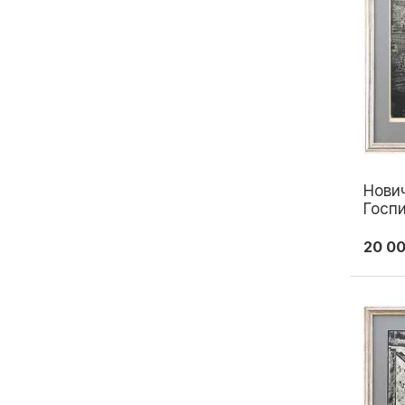
Нович
Госпи
см. 1
20 0