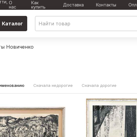
тти,
О
Как
Доставка
Контакты
Опл
нас
купить
Каталог
ты Новиченко
аименованию
Сначала недорогие
Сначала дорогие