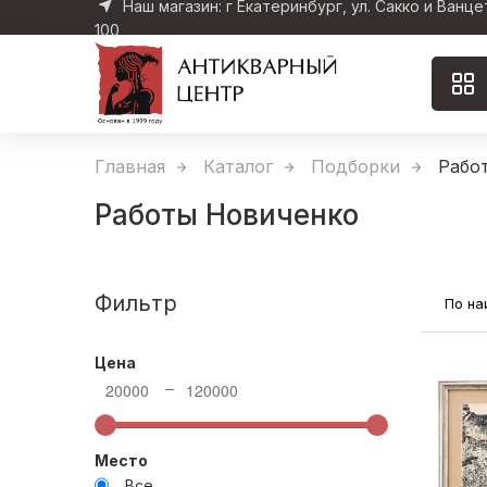
Наш магазин: г Екатеринбург, ул. Сакко и Ванце
100
Главная
Каталог
Подборки
Рабо
Работы Новиченко
Фильтр
По н
Цена
20000
120000
Место
Все