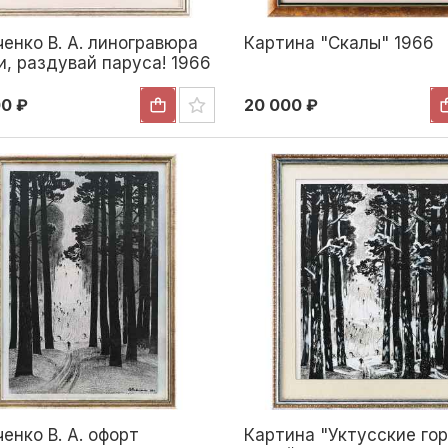
енко В. А. линогравюра
Картина "Скалы" 1966
, раздувай паруса! 1966
,2x62 см. 1966
00 ₽
20 000 ₽
енко В. А. офорт
Картина "Уктусские го