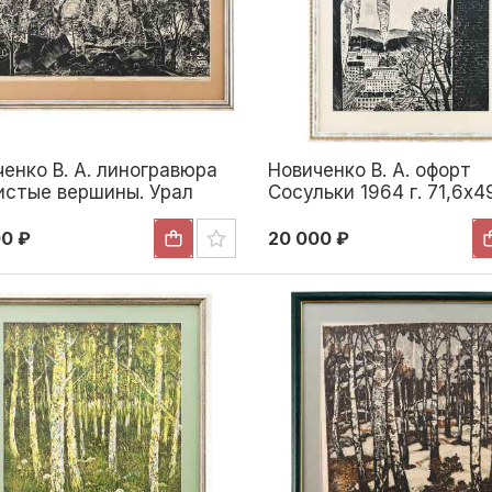
енко В. А. линогравюра
Новиченко В. А. офорт
истые вершины. Урал
Сосульки 1964 г. 71,6x4
г. 52x72 см. 1966
1966
00 ₽
20 000 ₽