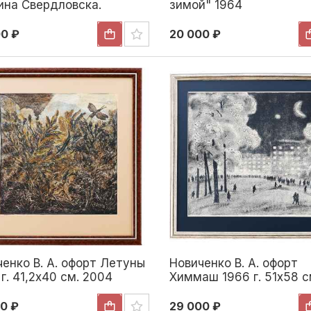
ина Свердловска.
зимой" 1964
й день 1966 г. 69,7x46,4
966
00 ₽
20 000 ₽
енко В. А. офорт Летуны
Новиченко В. А. офорт
г. 41,2x40 см. 2004
Химмаш 1966 г. 51x58 с
1966
0 ₽
29 000 ₽