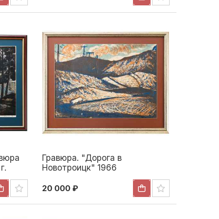
авюра
Гравюра. "Дорога в
г.
Новотроицк" 1966
20 000 ₽