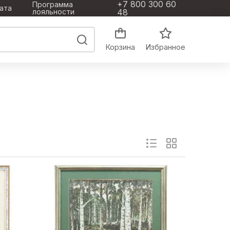
+7 800 300 60
Программа
ата
лояльности
48
Корзина
Избранное