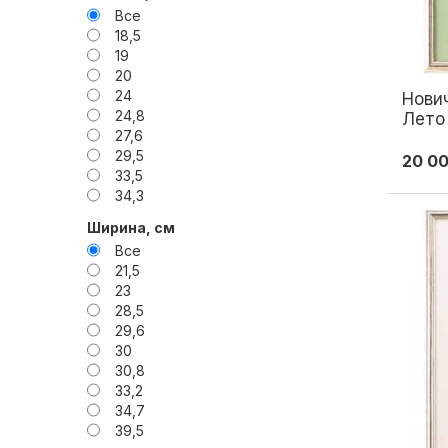
1970
Все
1972
18,5
1978
19
1980
20
1982
24
Нович
1983
24,8
Лето 
1984
27,6
1987
29,5
20 0
1988
33,5
1989
34,3
1990
38,7
1991
Ширина, см
40
1995
Все
40,7
1998
21,5
41,2
2004
23
42
28,5
43
29,6
44,3
30
44,4
30,8
45
33,2
45,5
34,7
46
39,5
46,2