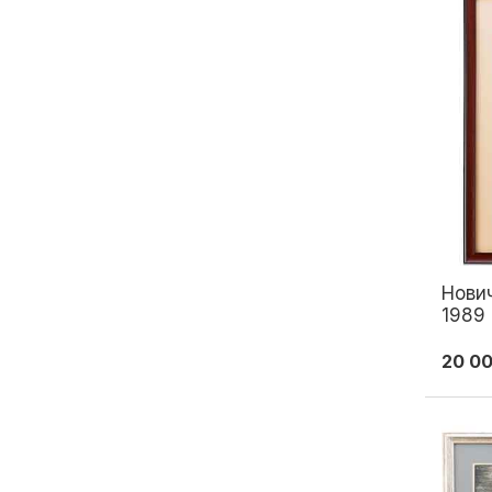
Нович
1989 
20 0