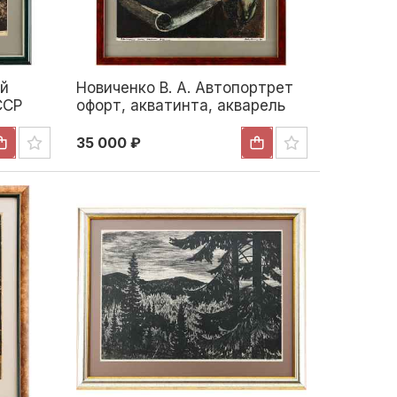
ий
Новиченко В. А. Автопортрет
ССР
офорт, акватинта, акварель
989
1966 г. 63,3x52,2 см. 1966
35 000 ₽