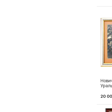
Нович
Ураль
47x70
20 0