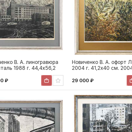
енко В. А. линогравюра
Новиченко В. А. офорт 
таль 1988 г. 44,4x56,2
2004 г. 41,2x40 см. 200
988
00 ₽
29 000 ₽