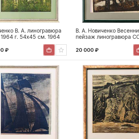
енко В. А. линогравюра
В. А. Новиченко Весенн
1964 г. 54x45 см. 1964
пейзаж линогравюра С
1989 г. 54,5x49,5 см. 1
00 ₽
20 000 ₽