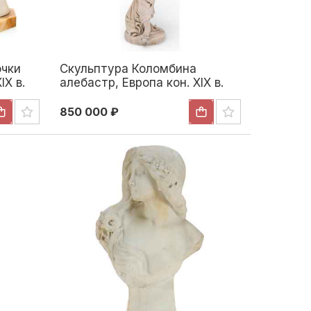
очки
Скульптура Коломбина
IX в.
алебастр, Европа кон. XIX в.
 Конец
Н-81 см. Европа Конец XIX
века
850 000 ₽