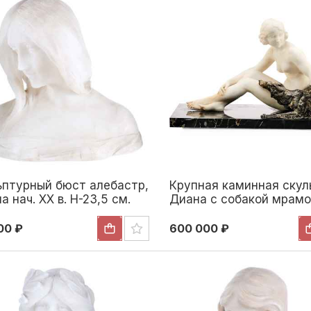
ьптурный бюст алебастр,
Крупная каминная скул
а нач. ХХ в. Н-23,5 см.
Диана с собакой мрамо
а начало XX века
бронза, Франция 1930-е 
34x54 см. Европа 1920 
00 ₽
600 000 ₽
гг