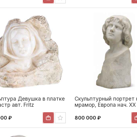
ьптура Девушка в платке
Скульптурный портрет
стр авт. Fritz
мрамор, Европа нач. ХХ 
ndörfer Н-14,5 см. Конец
Н-50 см. Европа Начало
ека
века
000 ₽
800 000 ₽