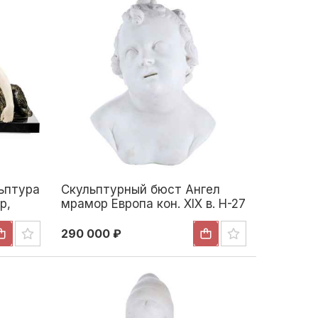
ьптура
Скульптурный бюст Ангел
р,
мрамор Европа кон. XIX в. Н-27
гг.
см. Европа Конец XIX века
-1930
290 000 ₽