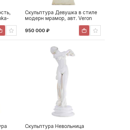
сть,
Скульптура Девушка в стиле
hka-
модерн мрамор, авт. Veron
 см.
Европа нач. ХХ в. Н-46 см.
е гг
Начало XX века
950 000 ₽
ура
Скульптура Невольница