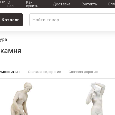
тти,
О
Как
Доставка
Контакты
Опл
нас
купить
Каталог
ура
 камня
аименованию
Сначала недорогие
Сначала дорогие