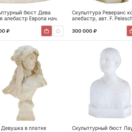
ьптурный бюст Дева
Скульптура Реверанс ко
я алебастр Европа нач.
алебастр, авт. F. Pelesc
 Н-23 см. Европа Начало
Lunard 1920-е гг. Н-22,5
ека
Берлину Германия 1920-
00 ₽
300 000 ₽
 Девушка в платке
Скульптурный бюст Ла