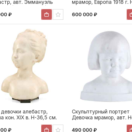
астр, авт. Эммануэль
мрамор, Европа 1918 г. 
нис (1858–1914 гг.)
см. Европа 1918
 1910 г. Н-52 см. 1910
000 ₽
600 000 ₽
 девочки алебастр,
Скульптурный портрет
а кон. XIX в. Н-36,5 см.
Девочка мрамор, авт. H
а Конец XIX века
К. Scholz Австрия 1920 
см. Вена 1920
000 ₽
490 000 ₽