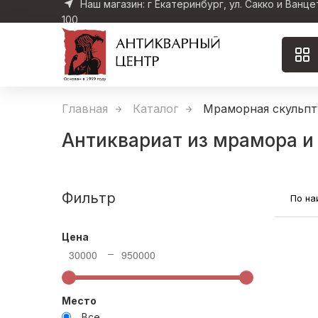
Наш магазин: г Екатеринбург, ул. Сакко и Ванце
100
Главная
Каталог
Мраморная скульпт
Антиквариат из мрамора и
Фильтр
По н
Цена
30000
950000
Место
Все