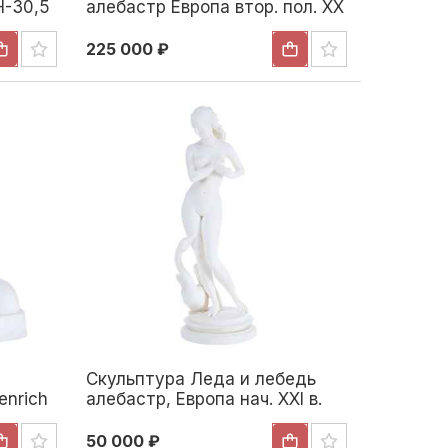
Н-30,5
алебастр Европа втор. пол. ХХ
в. Н-53,5 см. Европа вторая
половина XX века
225 000 ₽
Скульптура Леда и лебедь
enrich
алебастр, Европа нач. ХХI в.
г. Н-30
37x13 см. Европа начало ХХІ
века
50 000 ₽