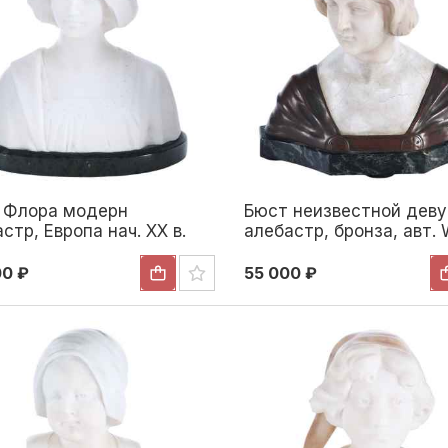
 Флора модерн
Бюст неизвестной дев
стр, Европа нач. ХХ в.
алебастр, бронза, авт. 
7 см. Европа Начало XX
Sommer 1910 г. Н-17,5 см
Европа 1910
00 ₽
55 000 ₽