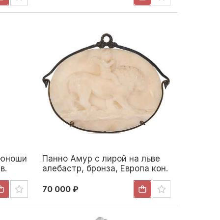
 юноши
Панно Амур с лирой на льве
в.
алебастр, бронза, Европа кон.
 XX
XIX в. Н-17,5 см. Европа конец
XIX- началоXX вв
70 000 ₽