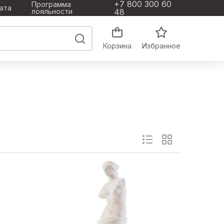
+7 800 300 60
Программа
ата
лояльности
48
Корзина
Избранное