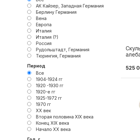
АК Кайзер, Западная Германия
Берлину Германия
Вена
Европа
Италия
Италия (?)
Россия
Скул
Рудольштадт, Германия
алеб
Тюрингия, Германия
Импер
г.Кунгур, Пермской обл.; СССР
Период
Росс
525 
Все
1904-1924 гг
1920 -1930 гг
1920-е гг
1925-1972 гг
1970 гг
XX век
Вторая половина XIX века
Конец XIX века
Начало XX века
Первая четверть XX века
Год, г.