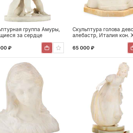
ьптурная группа Амуры,
Скульптура голова дев
щиеся за сердце
алебастр, Италия кон. X
р, Европа ХХ в. 43x33
18,1x15,3 см. Италия (?)
вропа XX век
XIX века
000 ₽
65 000 ₽