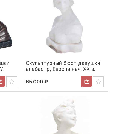
ушки
Скульптурный бюст девушки
W.
алебастр, Европа нач. ХХ в.
.
Н-15,7 см. Европа Начало XX
века
65 000 ₽