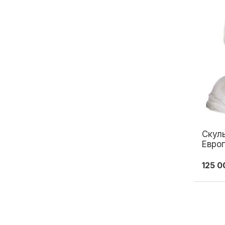
Скул
Европ
Европ
125 0