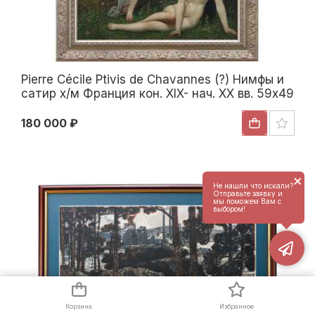
Pierre Cécile Ptivis de Chavannes (?) Нимфы и
сатир х/м Франция кон. XIX- нач. XX вв. 59x49
см. конец XIX- начало XX вв
180 000 ₽
×
Не нашли что искали?
Отправьте заявку и
мы поможем Вам с
выбором!
Корзина
Избранное