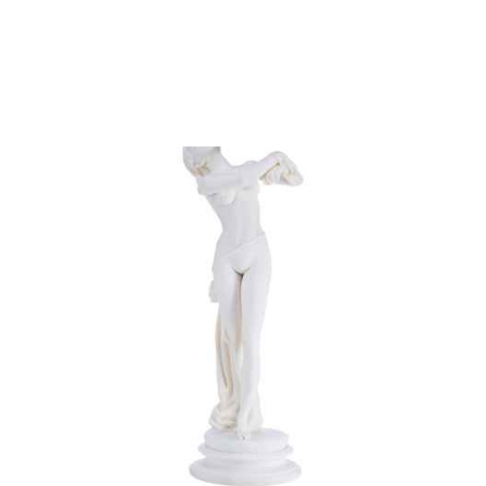
Скульптура Купальщица фарфор, Мейсен
(Meissen) Германия 1980 г. Н-18,5 см.
Мейсен, Германя 1980
90 000 ₽