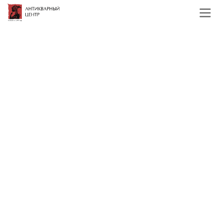
Главная
Каталог
Подборки
Предметы в
стиле ню
Предметы в стиле ню
Фильтр
По наименованию
Сначала недорогие
Сначала дорогие