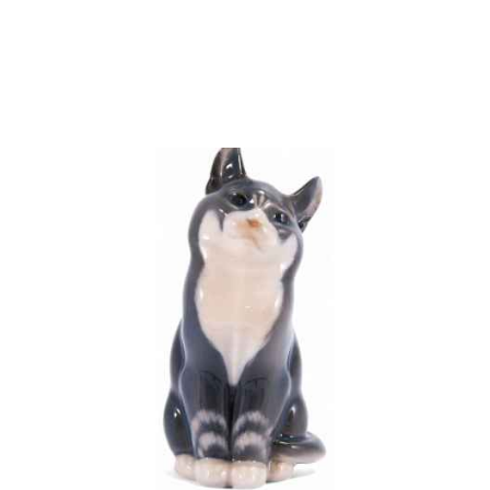
Скульптура Кошка с бантиком фарфор,
Херенд (Herend) Венгрия 1960-е гг. H-11,6 см.
Херенд, Венгрия после 1959 г
22 000 ₽