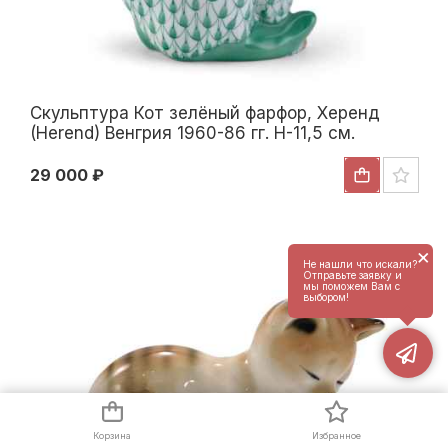
Скульптура Кот зелёный фарфор, Херенд
(Herend) Венгрия 1960-86 гг. H-11,5 см.
Херенд, Венгрия 1960-1986 гг
29 000 ₽
×
Не нашли что искали?
Отправьте заявку и
мы поможем Вам с
выбором!
Корзина
Избранное