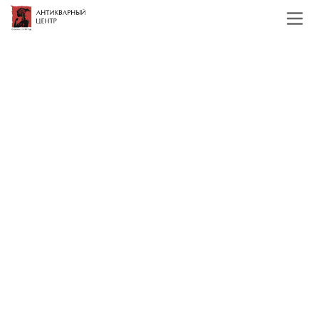
Главная
Каталог
Фарфор и керамика
Скульптура
Кошки
Фарфоровые статуэтки кошек
Фильтр
По наименованию
Сначала недорогие
Сначала дорогие