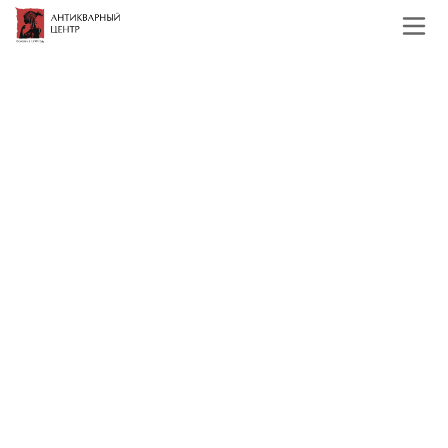
Главная
Каталог
Старинные гравюры
Старинные гравюры и
антикварные фотографии
Фильтр
По наименованию
Сначала недорогие
Сначала дорогие