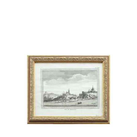
Рама из карельской березы с копией
гравюры С. Галактионова «Вид Марли и
Золотой горы» начало XIX в
55 000 ₽