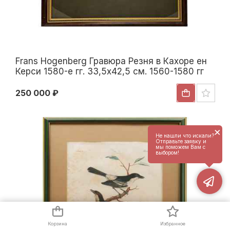
Frans Hogenberg Гравюра Резня в Кахоре ен
Керси 1580-е гг. 33,5x42,5 см. 1560-1580 гг
250 000 ₽
×
Не нашли что искали?
Отправьте заявку и
мы поможем Вам с
выбором!
Корзина
Избранное