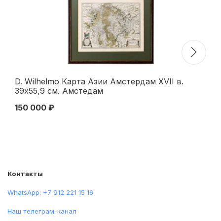
D. Wilhelmo Карта Азии Амстердам XVII в.
Ho
39x55,9 см. Амстедам
е 
"Г
150 000 ₽
15
Контакты
WhatsApp: +7 912 221 15 16
Наш телеграм-канал