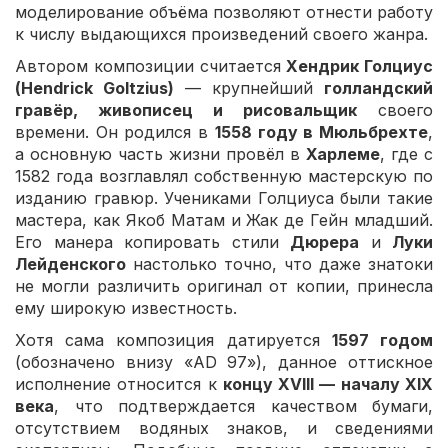
моделирование объёма позволяют отнести работу
к числу выдающихся произведений своего жанра.
Автором композиции считается
Хендрик Голциус
(Hendrick Goltzius)
— крупнейший
голландский
гравёр, живописец и рисовальщик
своего
времени. Он родился в
1558 году в Мюльбрехте
,
а основную часть жизни провёл в
Харлеме
, где с
1582 года возглавлял собственную мастерскую по
изданию гравюр. Учениками Голциуса были такие
мастера, как Якоб Матам и Жак де Гейн младший.
Его манера копировать стили
Дюрера
и
Луки
Лейденского
настолько точно, что даже знатоки
не могли различить оригинал от копии, принесла
ему широкую известность.
Хотя сама композиция датируется
1597 годом
(обозначено внизу «AD 97»), данное оттискное
исполнение относится к
концу XVIII — началу XIX
века
, что подтверждается качеством бумаги,
отсутствием водяных знаков, и сведениями