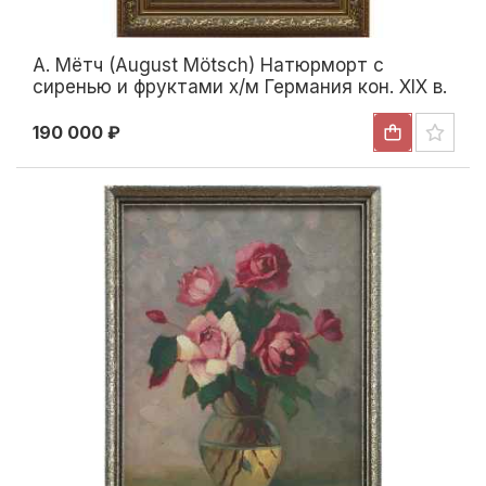
А. Мётч (August Mötsch) Натюрморт с
сиренью и фруктами х/м Германия кон. XIX в.
80,5x50 см. конец XIX начало ХХ вв
190 000 ₽