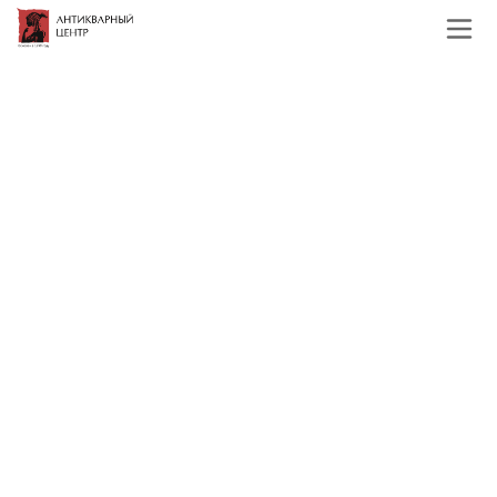
Главная
Каталог
Подборки
картины
Натюрморты
Старинные натюрмоты
Фильтр
По наименованию
Сначала недорогие
Сначала дорогие