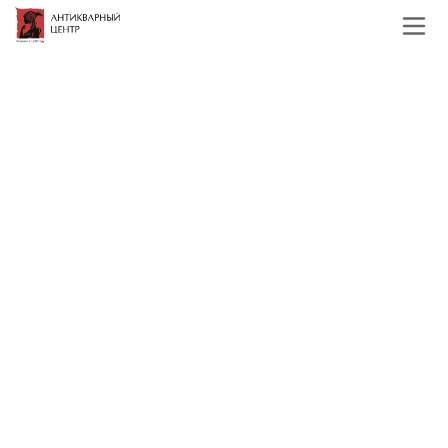
Главная
Каталог
Подборки
картины
Портреты
Старинные портреты
Фильтр
По наименованию
Сначала недорогие
Сначала дорогие