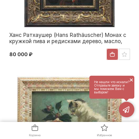
Ханс Ратхаушер (Hans Rathäuscher) Монах с
кружкой пива и редисками дерево, масло,
Вена 36,5x27 см. Первая четверть XX века
80 000 ₽
×
Не нашли что искали?
Отправьте заявку и
мы поможем Вам с
выбором!
Корзина
Избранное