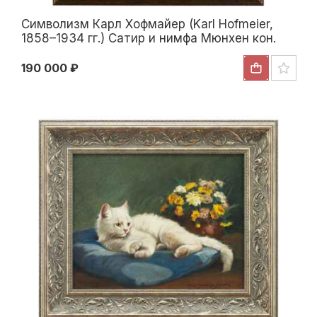
Символизм Карл Хофмайер (Karl Hofmeier,
1858–1934 гг.) Сатир и нимфа Мюнхен кон.
XIX - нач. XX в. 31,3x27 см. конец XIX— начало
XX вв
190 000 ₽