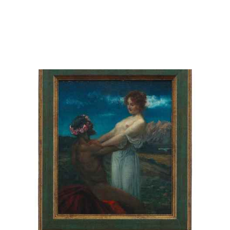
Н/Х Девочка с мандолиной х/м Европа кон.
XIX в. 80,8x33,8 см. конец ХІХ века
250 000 ₽