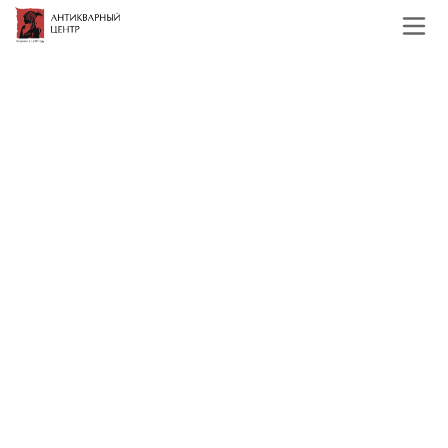
Главная
Каталог
Фарфор и керамика
Тарелки ИФЗ
Тарелки ИФЗ
Фильтр
По наименованию
Сначала недорогие
Сначала дорогие