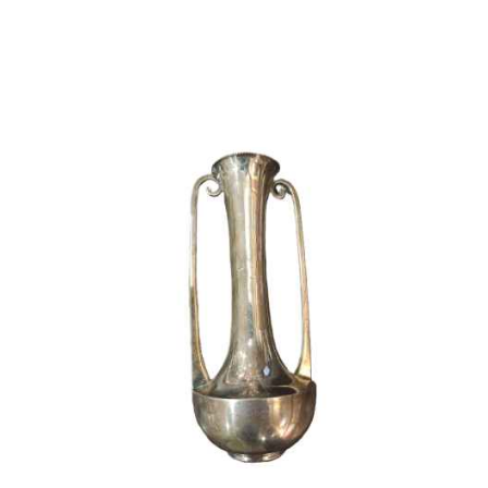
Лоток в стиле модерн серебрение, Норблин,
Бр. Бух и Т. Вернер РИ нач. ХХ в. 16,8x11,2 см.
Россия около 1910 г
50 000 ₽