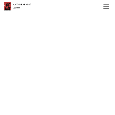
Главная
Каталог
Подборки
Предметы в
стиле модерн
Предметы в стиле модерн
Фильтр
По наименованию
Сначала недорогие
Сначала дорогие