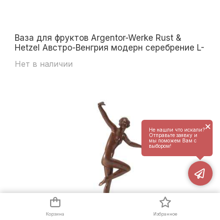
Ваза для фруктов Argentor-Werke Rust &
Hetzel Австро-Венгрия модерн серебрение L-
28 см Австро-Венгрия Начало XX века
Нет в наличии
×
Не нашли что искали?
Отправьте заявку и
мы поможем Вам с
выбором!
Корзина
Избранное