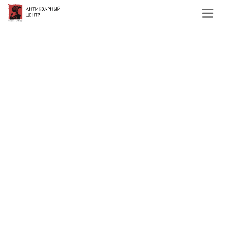
Главная
Каталог
Фалеристика
Спортивные награды и кубки
Спортивные награды и кубки
Фильтр
По наименованию
Сначала недорогие
Сначала дорогие