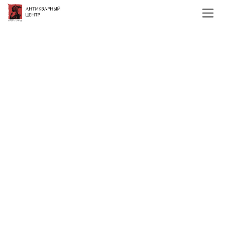
Главная
Каталог
Русская и советская
живопись
Середина и конец 20 века
Русская и советская живопись
середина и конец 20 века
Фильтр
По наименованию
Сначала недорогие
Сначала дорогие