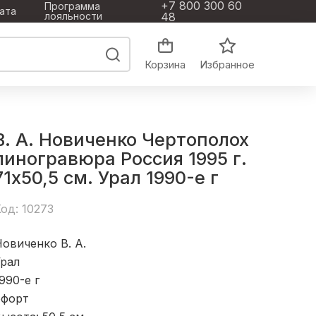
+7 800 300 60
Программа
ата
лояльности
48
Корзина
Избранное
В. А. Новиченко Чертополох
линогравюра Россия 1995 г.
71x50,5 см. Урал 1990-е г
од: 10273
овиченко В. А.
Урал
990-е г
офорт