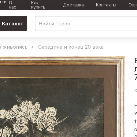
тти,
О
Как
Доставка
Контакты
Опл
нас
купить
Каталог
я живопись
Середина и конец 20 века
К
Н
1