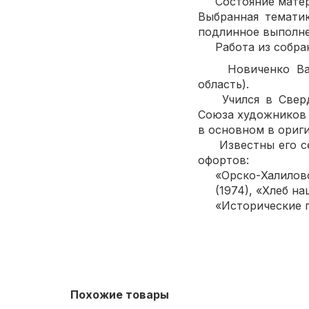
Состояние матери
Выбранная темати
подлинное выполне
Работа из собран
Новиченко Валент
область).
Учился в Свердло
Союза художников с
в основном в ориги
Известны его сер
офортов:
«Орско-Халиловс
(1974), «Хлеб наш
«Исторические па
Похожие товары