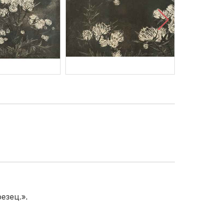
езец.».