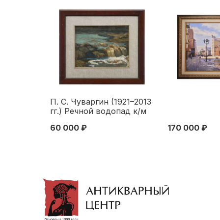
П. С. Чуваргин (1921–2013
гг.) Речной водопад к/м
СССР 1960-е гг. 25x32 см.
60 000 ₽
170 000 ₽
1960-е гг