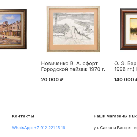
Новиченко В. А. офорт
О. Э. Бе
Городской пейзаж 1970 г.
1998 гг.)
40x51,3 см. 1970
к/м СССР
20 000 ₽
140 000 
см. Урал
Контакты
Наши магазины в Е
WhatsApp: +7 912 221 15 16
ул. Сакко и Ванцетти