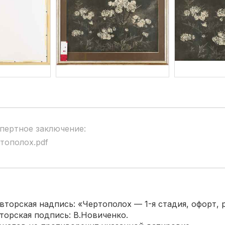
пертное заключение:
тополох.pdf
орская надпись: «Чертополох — 1-я стадия, офорт, р
рская подпись: В.Новиченко.