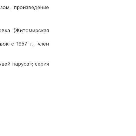
зом, произведение
овка (Житомирская
к с 1957 г., член
ай паруса»; серия