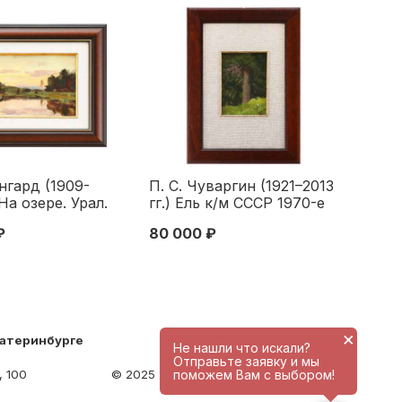
рнгард (1909-
П. С. Чуваргин (1921–2013
 На озере. Урал.
гг.) Ель к/м СССР 1970-е
 1954 г. 17x25
гг. 15x11 см. Третья
₽
80 000 ₽
 1954
четверть XX века
×
катеринбурге
Не нашли что искали?
Отправьте заявку и мы
поможем Вам с выбором!
, 100
© 2025 - antique-center.ru