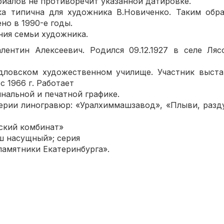
алов не противоречит указанной датировке.
ка типична для художника В.Новиченко. Таким обра
но в 1990-е годы.
ия семьи художника.
ин Алексеевич. Родился 09.12.1927 в селе Ляс
вском художественном училище. Участник выставо
 1966 г. Работает
нальной и печатной графике.
ии линогравюр: «Уралхиммашзавод», «Плыви, раздув
кий комбинат»
 насущный»; серия
мятники Екатеринбурга».