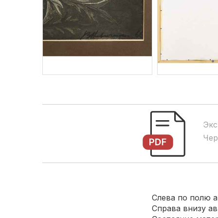
Экс
Чер
Слева по полю авт
Справа внизу авто