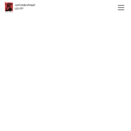
Главная
Каталог
Колокола
Старинные колокола
Фильтр
По наименованию
Сначала недорогие
Сначала дорогие