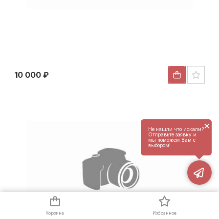
10 000 ₽
×
Не нашли что искали?
Отправьте заявку и
мы поможем Вам с
выбором!
Корзина
Избранное