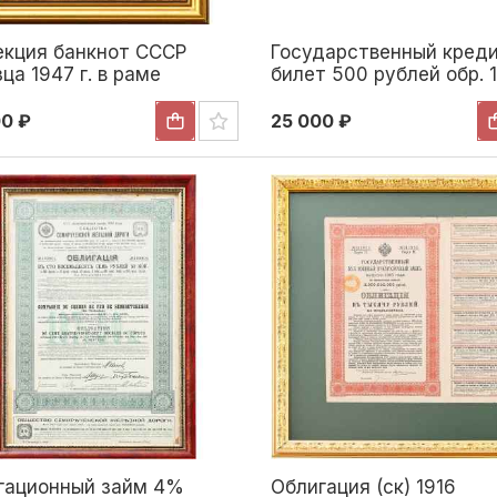
екция банкнот СССР
Государственный кред
ца 1947 г. в раме
билет 500 рублей обр. 1
,8 см. СССР 1947-1961 гг
275x128 см. 1917-1918 гг
00 ₽
25 000 ₽
гационный займ 4%
Облигация (ск) 1916