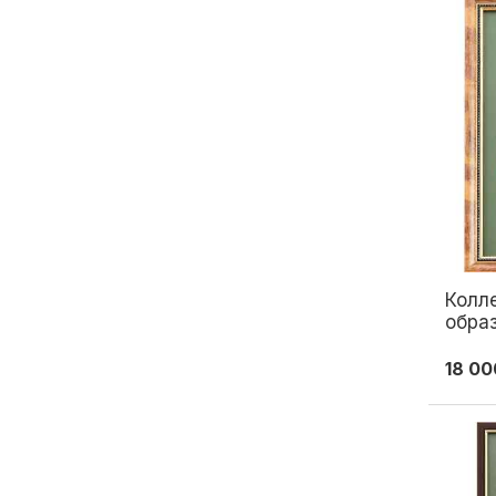
Колл
образ
см. С
18 00