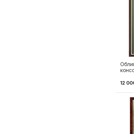
Обли
конс
росс
двад
12 00
золо