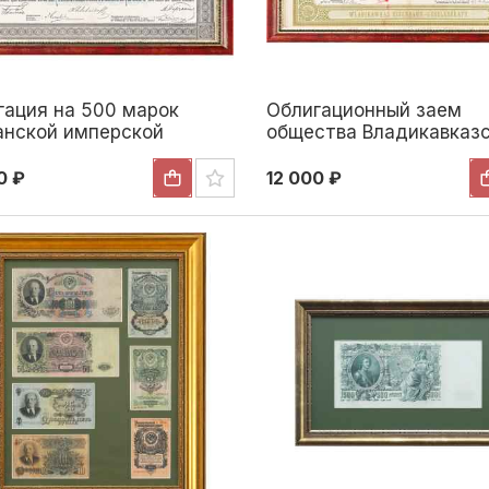
гация на 500 марок
Облигационный заем
анской имперской
общества Владикавказ
ты Российская империя
железной дороги Росси
империя 1897
0 ₽
12 000 ₽