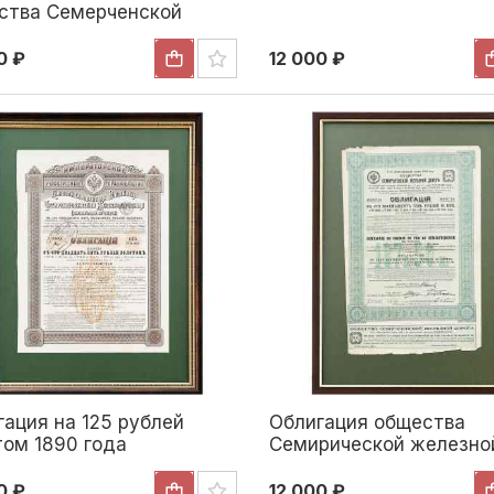
ства Семерченской
зной дороги. Российская
рия Российская империя
0 ₽
12 000 ₽
гация на 125 рублей
Облигация общества
том 1890 года
Семирической железно
дороги Российская имп
1913
0 ₽
12 000 ₽