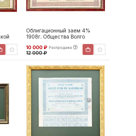
Облигационный заем 4%
ской
1908г. Общества Волго
йская
Бугульминской железной
10 000 ₽
Распродажа
дороги
12 000 ₽