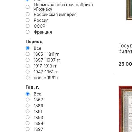
Пермская печатная фабрика
«Гознак»
Российская империя
Россия
СССР
Франция
Период
Госу
Все
билет
1805 - 1811 гг
275x1
1897- 1907 гг
гг
25 00
1917-1918 гг
1947-1961 гг
после 1961 г
Год, г.
Все
1867
1889
1891
1893
1894
1897