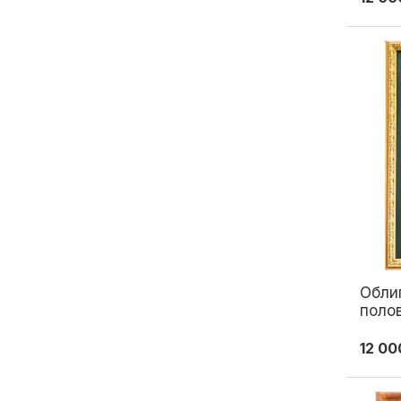
Обли
поло
золо
двад
12 00
золот