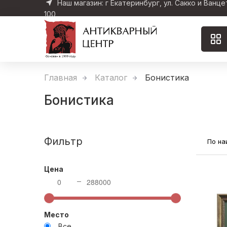
Наш магазин: г Екатеринбург, ул. Сакко и Ванце
100
Главная
Каталог
Бонистика
Бонистика
Фильтр
По н
Цена
0
288000
Место
Все