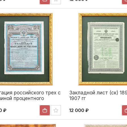
гация российского трех с
Закладной лист (ск) 18
виной процентного
1907 гг
того займа в шестьсот
цать пять рублей
0 ₽
12 000 ₽
ом (ск) Россия 1891