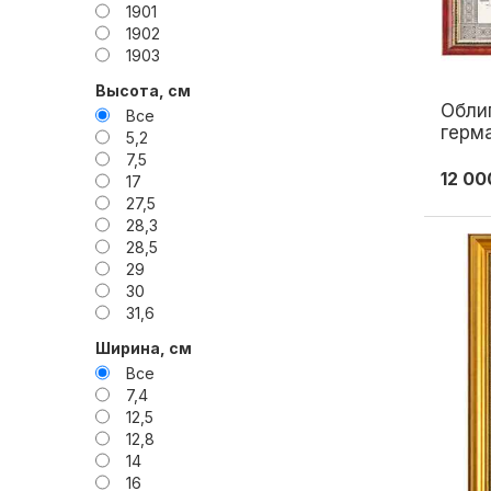
1901
1902
1903
1908
Высота, см
1912
Обли
Все
1913
герм
5,2
1914
валю
7,5
1916
1889
12 00
17
1923
27,5
1929
28,3
1991
28,5
29
30
31,6
36
Ширина, см
38,5
Все
39
7,4
39,2
12,5
39,5
12,8
40
14
42
16
42,5