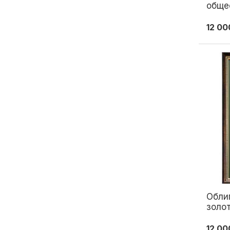
обще
желе
импе
12 00
1913
Обли
золо
12 00