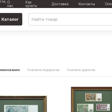
тти,
О
Как
Доставка
Контакты
Опл
нас
купить
Каталог
аименованию
Сначала недорогие
Сначала дорогие