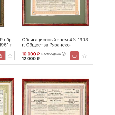
Р обр.
Облигационный заем 4% 1903
1961 г
г. Общества Рязанско-
Уральской железной дороги
10 000 ₽
Распродажа
Российская империя 1903
12 000 ₽