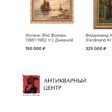
Иоганн (Ян) Фоккен
Фердинанд 
(1881–1962 гг.) Дневной
(Ferdinand K
улов оргалит масло
1810–1878 гг
150 000 ₽
325 000 ₽
Германия пер. пол. ХХ в.
Австрия 1870
35x49,8 см. первая
40,5x32,5 см
половина XX века
четверть XIX