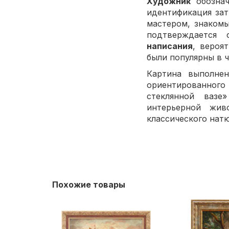
Художник
обознач
идентификация зат
мастером, знаком
подтверждается 
написания
, вероя
были популярны в ч
Картина выполне
ориентированного
стеклянной вазе
интерьерной жив
классического нат
Похожие товары