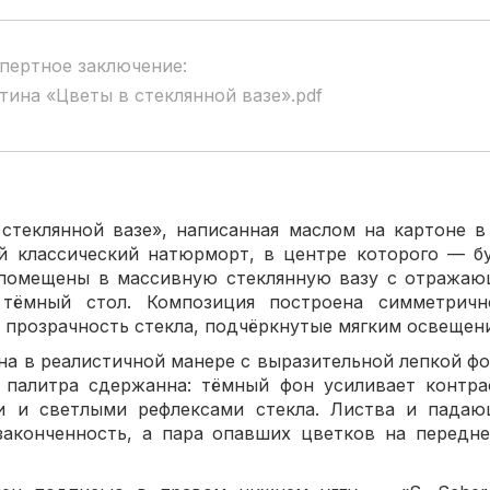
пертное заключение:
тина «Цветы в стеклянной вазе».pdf
стеклянной вазе», написанная маслом на картоне в
й классический натюрморт, в центре которого — б
 помещены в массивную стеклянную вазу с отражаю
 тёмный стол. Композиция построена симметричн
и прозрачность стекла, подчёркнутые мягким освещен
а в реалистичной манере с выразительной лепкой ф
я палитра сдержанна: тёмный фон усиливает контр
и и светлыми рефлексами стекла. Листва и пада
законченность, а пара опавших цветков на передн