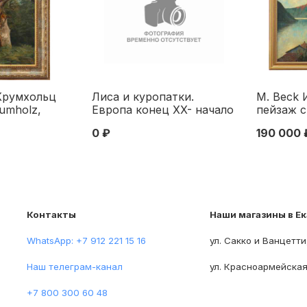
Крумхольц
Лиса и куропатки.
М. Beck 
rumholz,
Европа конец XX- начало
пейзаж с
.) Дерево х/м
XXI вв
Европа с
0 ₽
190 000 
-е гг.
60,5x74,
. третья
последня
 века
века
Контакты
Наши магазины в Е
WhatsApp: +7 912 221 15 16
ул. Сакко и Ванцетти
Наш телеграм-канал
ул. Красноармейская
+7 800 300 60 48