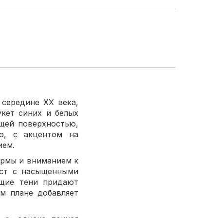
 середине XX века,
укет синих и белых
щей поверхностью,
о, с акцентом на
ием.
ормы и вниманием к
аст с насыщенными
ющие тени придают
ем плане добавляет