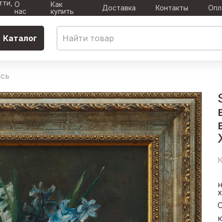
тти,
О
Как
Доставка
Контакты
Опл
нас
купить
Каталог
сь
К
к