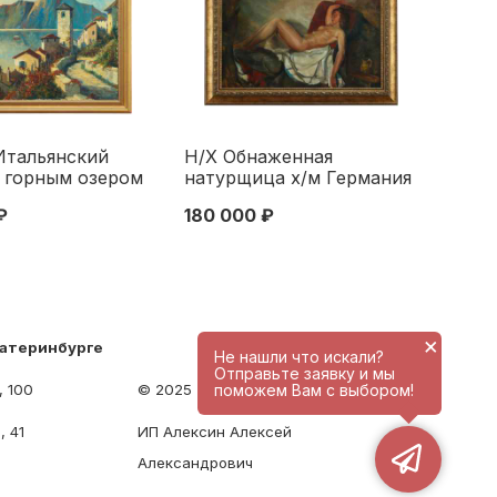
Итальянский
Н/Х Обнаженная
 горным озером
натурщица х/м Германия
ер. ХХ в.
1940-50-е гг. 70x100 см.
₽
180 000 ₽
5 см. Европа
1950 гг
я четверть ХХ
×
катеринбурге
Не нашли что искали?
Отправьте заявку и мы
, 100
© 2025 - antique-center.ru
поможем Вам с выбором!
, 41
ИП Алексин Алексей
Александрович