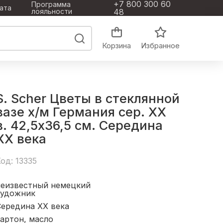
+7 800 300 60
Программа
ата
лояльности
48
Корзина
Избранное
S. Scher Цветы в стеклянной
вазе х/м Германия сер. ХХ
в. 42,5x36,5 см. Середина
XX века
од: 13335
неизвестный немецкий
художник
Середина XX века
артон, масло