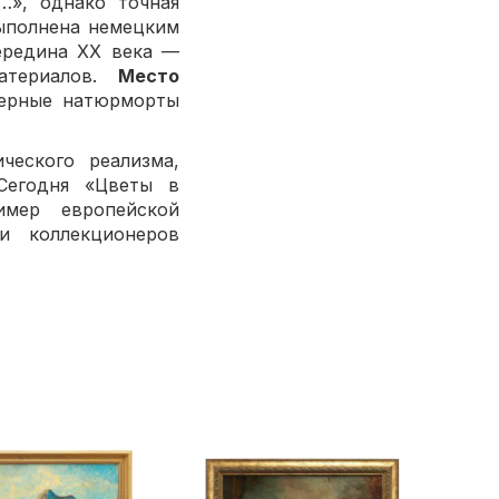
…», однако точная
выполнена немецким
редина XX века —
атериалов.
Место
амерные натюрморты
ческого реализма,
 Сегодня «Цветы в
имер европейской
и коллекционеров