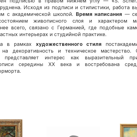
ен подписью в правом нижнем углу — «S. Scher
руднена. Исходя из подписи и стилистики, работа 
ым с академической школой.
Время написания
— се
состоянием живописного слоя и характером м
тнее всего, связано с Германией, где подобные к
астных интерьерах и студийной практике.
на в рамках
художественного стиля
постакадеми
 на декоративность и техническое мастерство.
» представляет интерес как выразительный пр
описи середины XX века и востребована сред
юрморта.