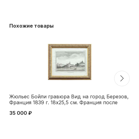
Похожие товары
Жюльес Бойли гравюра Вид на город Березов,
G.
Франция 1839 г. 18x25,5 см. Франция после
см
1839 г
35 000 ₽
10