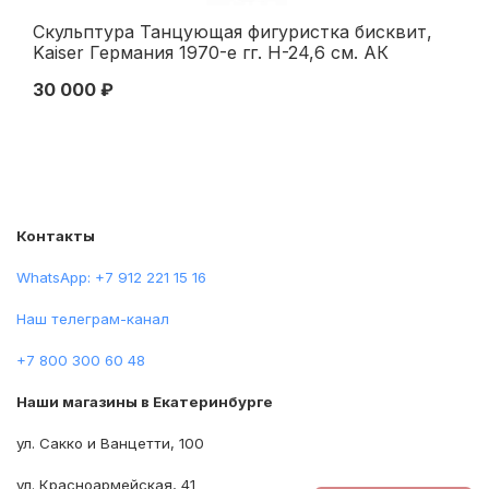
Скульптура Танцующая фигуристка бисквит,
Ск
Kaiser Германия 1970-е гг. Н-24,6 см. АК
ХХ
Кайзер, Западная Германия 1970 гг
вв
30 000 ₽
50
Контакты
WhatsApp: +7 912 221 15 16
Наш телеграм-канал
+7 800 300 60 48
Наши магазины в Екатеринбурге
ул. Сакко и Ванцетти, 100
ул. Красноармейская, 41