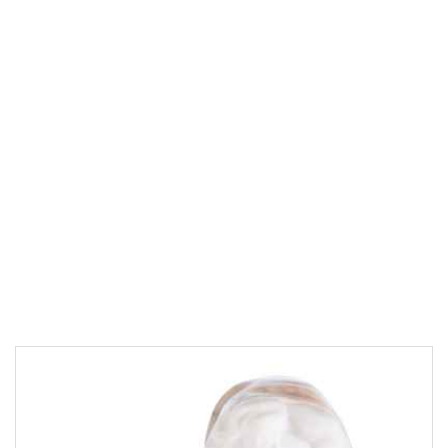
конец XIX- начало ХХ вв
алебастр; резьба, шлифовка
Высота: 6,2
см
Ширина: 14,2
см
Глубина: 8,3
см
70 000 ₽
В корзину
Быстрый заказ