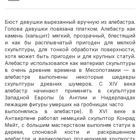
Бюст девушки вырезанный вручную из алебастра.
Голова девушки повязана платком. Алебастр как
камень (кальцит) мягкий, прозрачный, блестящий
и как бы расплывчатый пригоден для мелкой
скульптуры, для тонкой обработки поверхности,
хотя может быть пригоден и для крупных статуй.
Алебастр использовался как материал скульптуры
в очень древние времена в Месопотамии — в
алебастре выполнены некоторые шедевры
скульптуры древних шумеров. С XIV века
алебастр начинают применять в скульптуре
Западной Европы (в Англии и Нидерландах
лежащие фигуры умерших на гробницах часто
выполнялись в алебастре). В XVI веке в
Антверпене работал немецкий скульптор Конрад
Мейт, с большим мастерством выполняя статуи в
дереве, слоновой кости и раскрашенном
алебастре и великолепно подчеркивая хрупкость