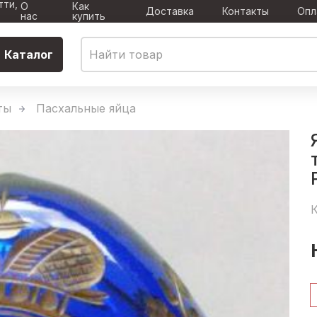
тти,
О
Как
Доставка
Контакты
Опл
нас
купить
Каталог
ты
Пасхальные яйца
К