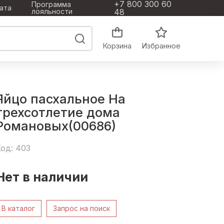
+7 800 300 60
Программа
ата
лояльности
48
Корзина
Избранное
Яйцо пасхальное На
трехсотлетие дома
Романовых(00686)
од: 403
Нет в наличии
В каталог
Запрос на поиск