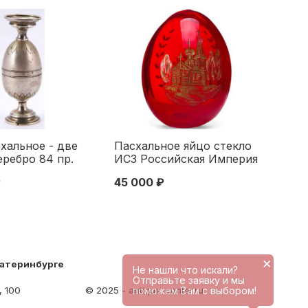
хальное - две
Пасхальное яйцо стекло
ребро 84 пр.
ИСЗ Российская Империя
. 5,6х4,1 см.
нач. ХХ в. Н-8,5 см.
₽
45 000 ₽
кая империя
Россия Начало XX века
Х века
×
катеринбурге
Не нашли что искали?
Отправьте заявку и мы
поможем Вам с выбором!
, 100
© 2025 - antique-center.ru