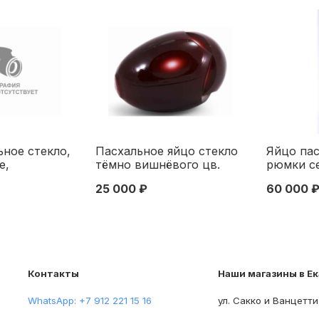
ьное стекло,
Пасхальное яйцо стекло
Яйцо пас
е,
тёмно вишнёвого цв.
рюмки се
Империя нач.
Европа нач. ХХ в. 7,6x5,3
нач. ХХ в
25 000 ₽
60 000 
. Российская
см. Европа Начало XX
Российс
ец XIX века
века
начало Х
Контакты
Наши магазины в Е
WhatsApp: +7 912 221 15 16
ул. Сакко и Ванцетти