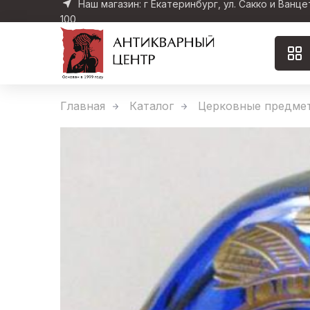
Наш магазин: г Екатеринбург, ул. Сакко и Ванце
100
Главная
Каталог
Церковные предме