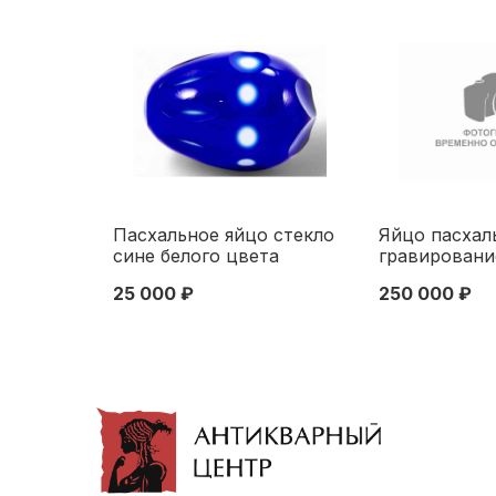
Пасхальное яйцо стекло
Яйцо пасхал
сине белого цвета
гравировани
Европа нач. ХХ в. 8x5 см.
Российская 
25 000 ₽
250 000 ₽
Россия начало XX века
ХХ в. Н-8 см
империя Кон