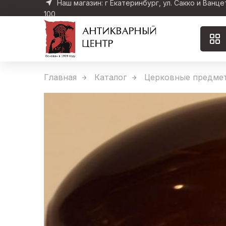
Наш магазин: г Екатеринбург, ул. Сакко и Ванце
100
Главная
Каталог
Церковные предме