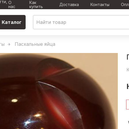
тти,
О
Как
Доставка
Контакты
Опл
нас
купить
Каталог
ты
Пасхальные яйца
К