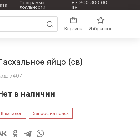
+7 800 300 60
Программа
ата
лояльности
48
Корзина
Избранное
Пасхальное яйцо (св)
од: 7407
Нет в наличии
В каталог
Запрос на поиск