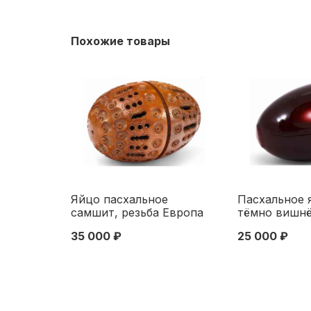
Похожие товары
Яйцо пасхальное
Пасхальное 
самшит, резьба Европа
тёмно вишнё
нач. ХХ в. 7,5x4,5 см.
Европа нач. Х
35 000 ₽
25 000 ₽
Начало XX века
см. Европа 
века