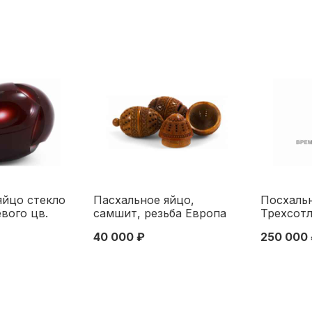
яйцо стекло
Пасхальное яйцо,
Посхальн
вого цв.
самшит, резьба Европа
Трехсот
Х в. 7,6x5,3
нач. ХХ в. 5x3,5 см.
Романнов
40 000 ₽
250 000
Начало XX
Европа Начало XX века
гг. Н-8,5
Императ
стекольн