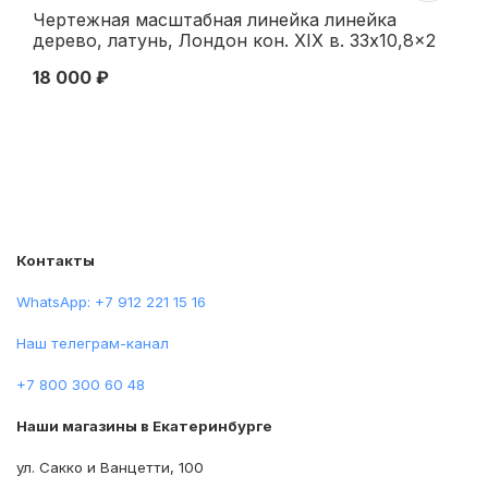
Чертежная масштабная линейка линейка
Бу
дерево, латунь, Лондон кон. XIX в. 33x10,8x2
де
см. Лондон конец XIX — начало XX вв
Ро
18 000 ₽
38
Контакты
WhatsApp: +7 912 221 15 16
Наш телеграм-канал
+7 800 300 60 48
Наши магазины в Екатеринбурге
ул. Сакко и Ванцетти, 100