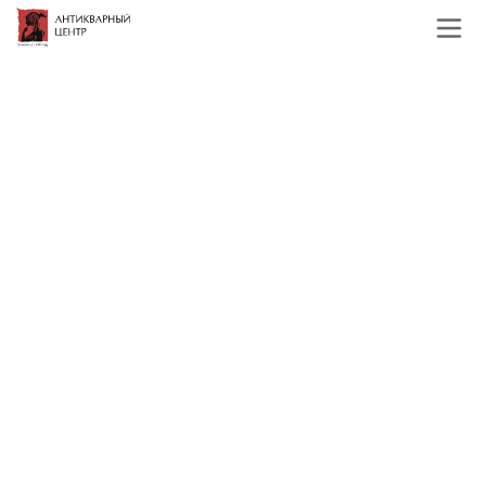
Главная
Каталог
Иконы
Складень двухстворчатый
избр. святые темпера Урал 1844