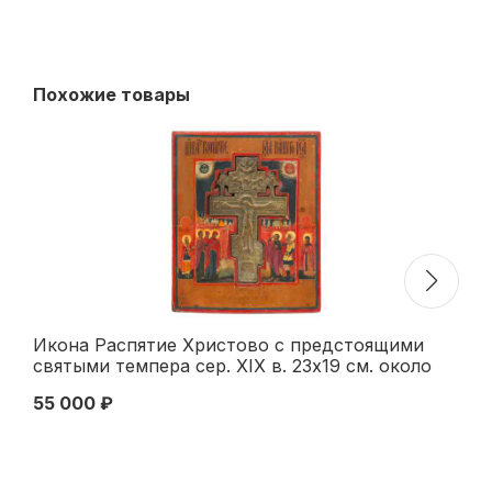
Похожие товары
Икона Распятие Христово с предстоящими
Ик
святыми темпера сер. XIX в. 23x19 см. около
Си
1845 г
55 000 ₽
25