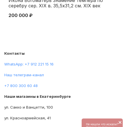
Икона Богоматерь Знамение темпера по
Ик
серебру сер. XIX в. 35,5х31,2 см. XIX век
Не
вт
200 000 ₽
12
Контакты
WhatsApp: +7 912 221 15 16
Наш телеграм-канал
+7 800 300 60 48
Наши магазины в Екатеринбурге
ул. Сакко и Ванцетти, 100
ул. Красноармейская, 41
×
Не нашли что искали?