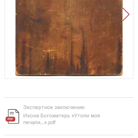
Экспертное заключение:
Икона Богоматерь «Утоли моя
печали...».pdf