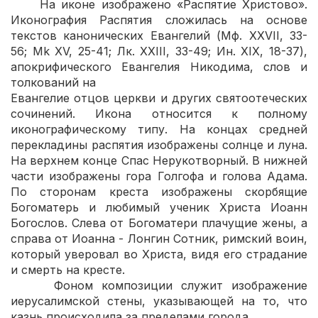
На иконе изображено «Распятие Христово».
Иконография Распятия сложилась на основе
текстов канонических Евангелий (Мф. XXVII, 33-
56; Mk XV, 25-41; Лк. XXIII, 33-49; Ин. XIX, 18-37),
апокрифического Евангелия Никодима, слов и
толкований на
Евангелие отцов церкви и других святоотеческих
сочинений. Икона относится к полному
иконографическому типу. На концах средней
перекладины распятия изображены солнце и луна.
На верхнем конце Спас Нерукотворный. В нижней
части изображены гора Голгофа и голова Адама.
По сторонам креста изображены скорбящие
Богоматерь и любимый ученик Христа Иоанн
Богослов. Слева от Богоматери плачущие жены, а
справа от Иоанна - Лонгин Сотник, римский воин,
который уверовал во Христа, видя его страдание
и смерть на кресте.
Фоном композиции служит изображение
иерусалимской стены, указывающей на то, что
казнь происходила за пределами города.