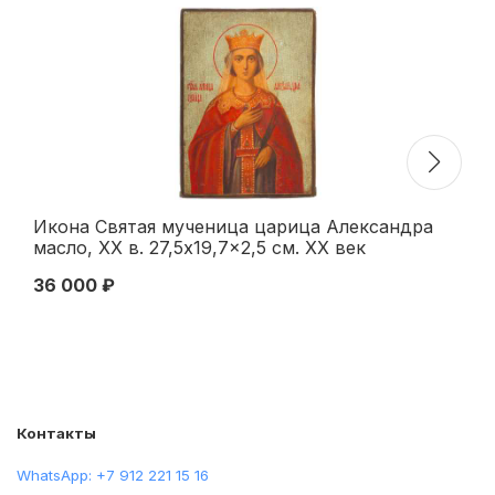
Икона Святая мученица царица Александра
Ик
масло, ХХ в. 27,5x19,7x2,5 см. ХХ век
28
36 000 ₽
75
Контакты
WhatsApp: +7 912 221 15 16