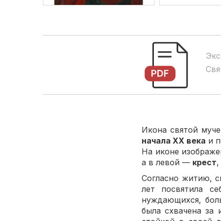
Экс
Свя
Икона святой муч
начала XX века
и п
На иконе изображ
а в левой —
крест
,
Согласно житию, с
лет посвятила с
нуждающихся, бол
была схвачена за 