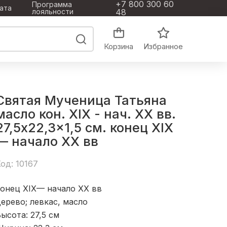
+7 800 300 60
Программа
ата
лояльности
48
Корзина
Избранное
Святая Мученица Татьяна
масло кон. XIX - нач. XX вв.
27,5x22,3x1,5 см. конец XIX
— начало XX вв
од: 10167
конец XIX— начало XX вв
ерево; левкас, масло
ысота: 27,5
см