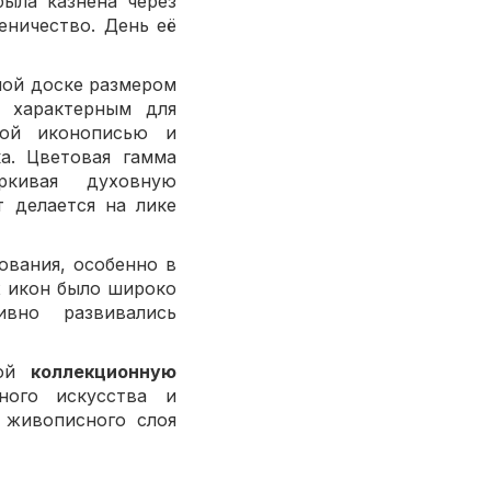
была казнена через
еничество. День её
ной доске размером
, характерным для
ой иконописью и
а. Цветовая гамма
ркивая духовную
т делается на лике
ования, особенно в
х икон было широко
ивно развивались
бой
коллекционную
ного искусства и
 живописного слоя