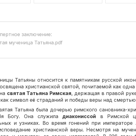
пертное заключение:
тая мученица Татьяна.pdf
еницы Татьяны относится к памятникам русской ико
освящена христианской святой, почитаемой как одна 
ена
святая Татьяна Римская
, держащая в правой рук
 как символ её страданий и победы веры над смертью
вятая Татьяна была дочерью римского сановника-хр
ебя Богу. Она служила
диакониссой
в Римской це
ьных и узниках. Во время гонений при императоре 
исповедание христианской веры. Несмотря на мучен