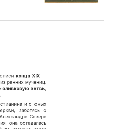
нописи
конца XIX —
из ранних мучениц.
е
оливковую ветвь
,
.
истианина и с юных
ркви, заботясь о
Александре Севере
ия, она оставалась