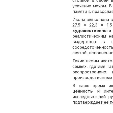
стойкой в своей в
усечение мечом. В
памяти в правосла
Икона выполнена в
27,5 × 22,3 × 1,
художественного
реалистическим н
выдержана в на
сосредоточенность
святой, исполненн
Такие иконы часто
семьях, где имя Т
распространен
производственные 
В наше время ик
ценность
и интер
исследователей р
подтверждает её п