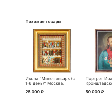
Похожие товары
Икона "Минея январь (с
Портрет Ио
1-8 день)" Москва.
Кронштадско
Синодальная типография
Россия кон. 
25 000 ₽
50 000 ₽
1904
см. конец ХХ