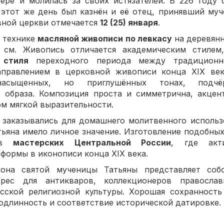
ере и молилась за своих истязателей. В 226 году 
 этот же день был казнён и её отец, принявший муч
вной церкви отмечается
12 (25) января
.
 технике
масляной живописи по левкасу
на деревян
5 см. Живопись отличается академическим стилем
 стиля
переходного периода между традиционн
аправлением в церковной живописи конца XIX век
сыщенных, но приглушённых тонах, подчё
 образа. Композиция проста и симметрична, акцен
ом мягкой выразительности.
 заказывались для домашнего молитвенного использ
атьяна имело личное значение. Изготовление подобны
о в
мастерских Центральной России
, где акт
формы в иконописи конца XIX века.
она святой мученицы Татьяны представляет со
ес для антикваров, коллекционеров православ
усской религиозной культуры. Хорошая сохранность
одлинность и соответствие исторической датировке.