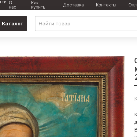
тти,
О
Как
Доставка
Контакты
Опл
нас
купить
Каталог
К
д
В