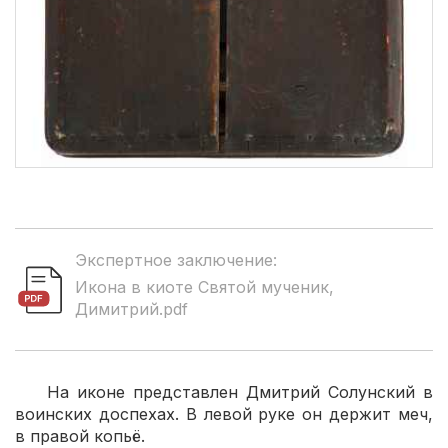
Экспертное заключение:
Икона в киоте Святой мученик,
Димитрий.pdf
На иконе представлен Дмитрий Солунский в
воинских доспехах. В левой руке он держит меч,
в правой копьё.