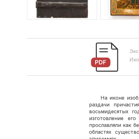
Экс
Ико
На иконе изображ
раздачи причаст
восьмидесятых го
изготовление его
прославляли как б
областях существ
эпидемиях.