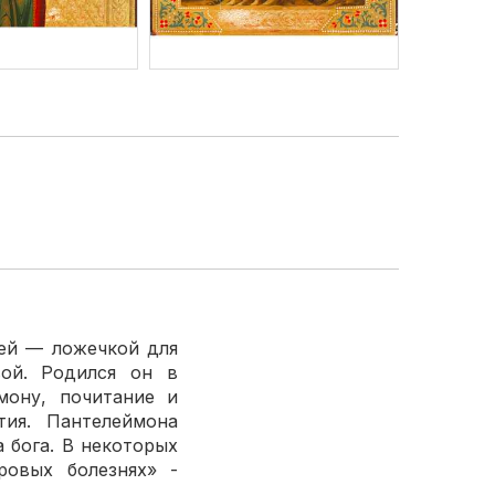
ей — ложечкой для
ой. Родился он в
мону, почитание и
тия. Пантелеймона
 бога. В некоторых
ровых болезнях» -