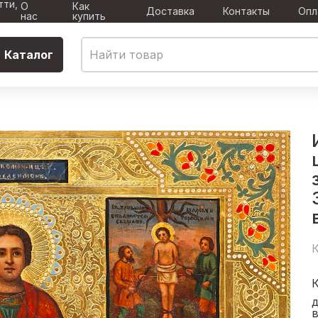
тти,
О
Как
Доставка
Контакты
Опл
нас
купить
Каталог
К
К
в