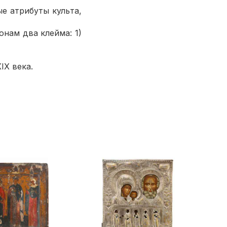
е атрибуты культа,
нам два клейма: 1)
X века.