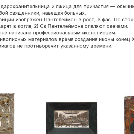
арохранительница и лжица для причастия — обычны
обой священники, навещая больных.
ии изображен Пантелеймон в рост, в фас. По сторо
арят в котле; 2) Св.Пантелеймона опаляют свечами.
е написана профессиональным иконописцем.
описных материалов время создания иконы конец XI
алов не противоречит указанному времени.