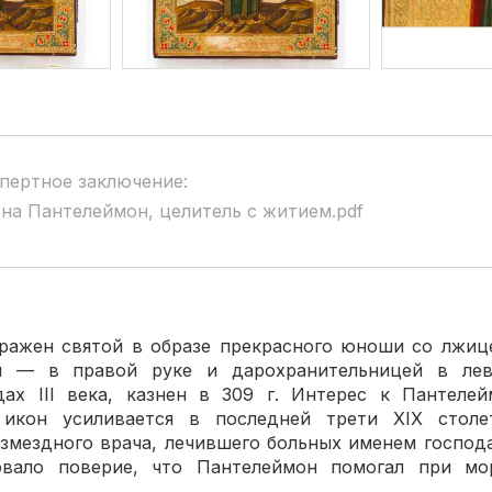
пертное заключение:
на Пантелеймон, целитель с житием.pdf
ен святой в образе прекрасного юноши со лжиц
ия — в правой руке и дарохранительницей в лев
дах III века, казнен в 309 г. Интерес к Пантелей
 икон усиливается в последней трети XIX столе
езмездного врача, лечившего больных именем господа
овало поверие, что Пантелеймон помогал при мо