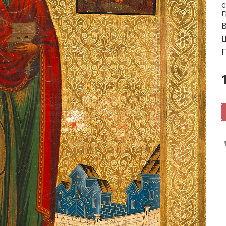
г
В
Ш
Г