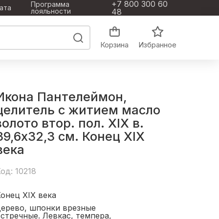
+7 800 300 60
Программа
ата
лояльности
48
Корзина
Избранное
Икона Пантелеймон,
целитель с житием масло
золото втор. пол. XIX в.
39,6x32,3 см. Конец XIX
века
од: 10218
онец XIX века
дерево, шпонки врезные
стречные. Левкас, темпера,