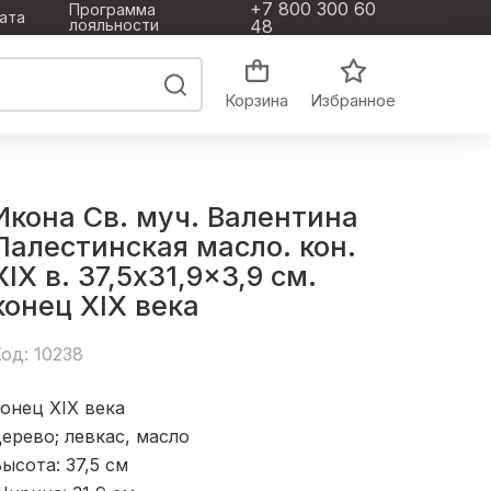
+7 800 300 60
Программа
ата
лояльности
48
Корзина
Избранное
Икона Св. муч. Валентина
Палестинская масло. кон.
XIX в. 37,5x31,9x3,9 см.
конец ХІХ века
од: 10238
онец ХІХ века
ерево; левкас, масло
ысота: 37,5
см