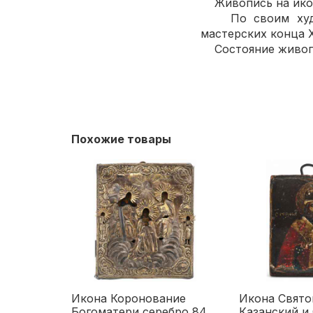
Живопись на икон
По своим художе
мастерских конца X
Состояние живопи
Похожие товары
Икона Коронование
Икона Свято
Богоматери серебро 84
Казанский и