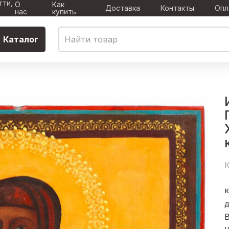
тти,
О
Как
Доставка
Контакты
Опл
нас
купить
Каталог
К
к
д
В