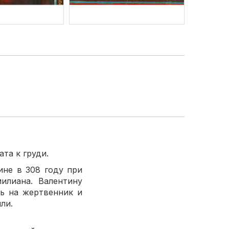
та к груди.
не в 308 году при
милиана. Валентину
нь на жертвенник и
ли.