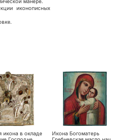
ической манере.
кции иконописных
вке.
 икона в окладе
Икона Богоматерь
ние Господне
Гребневская масло нач.