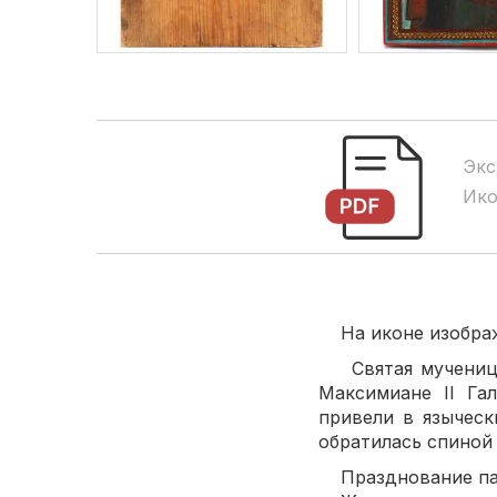
Экс
Ико
На иконе изображен
Святая мученица 
Максимиане II Гал
привели в языческ
обратилась спиной 
Празднование памя