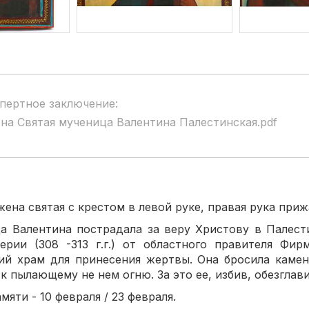
пертное заключение:
на Святая мученица Валентина Палестинская.pdf
а святая с крестом в левой руке, правая рука прижа
Валентина пострадала за веру Христову в Палести
ерии (308 -313 г.г.) от областного правителя Фир
ий храм для принесения жертвы. Она бросила каме
к пылающему не нем огню. За это ее, избив, обезглави
ти - 10 февраля / 23 февраля.