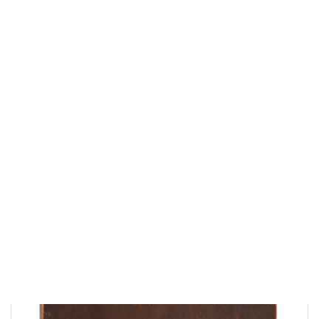
паволока, левкас, темпера
Высота: 32,4
см
Ширина: 26,9
см
Глубина: 2,6
см
190 000 ₽
В корзину
Быстрый заказ