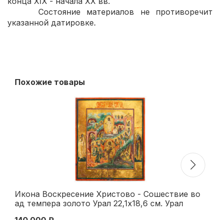
конца XIX - начала ХХ вв.
Состояние материалов не противоречит
указанной датировке.
Похожие товары
Икона Воскресение Христово - Сошествие во
Ик
ад темпера золото Урал 22,1x18,6 см. Урал
дв
Вторая половина XIX века
в.
140 000 ₽
16