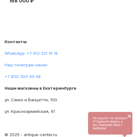
168 000 ₽
30
на
Контакты
WhatsApp: +7 912 221 15 16
Наш телеграм-канал
+7 800 300 60 48
Наши магазины в Екатеринбурге
ул. Сакко и Ванцетти, 100
ул. Красноармейская, 41
×
Не нашли что искали?
Отправьте заявку и
мы поможем Вам с
выбором!
© 2025 - antique-center.ru