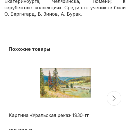
Екатеринбурга, Челябинска, Тюмени; в
зарубежных коллекциях. Среди его учеников были
О. Бергнгард, В. Зинов, А. Бурак.
Похожие товары
Картина «Уральская река» 1930-гг
П.
со
18