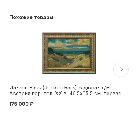
Похожие товары
Иаханн Расс (Johann Rass) В дюнах х/м
Н/
Австрия пер. пол. ХХ в. 46,5x65,5 см. первая
х/
половина XX века
че
175 000 ₽
15