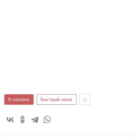
Код: 10310
Бояринцев В. И.
Урал
1953 -1954 гг
холст, масло
Высота: 83
см
Ширина: 200
см
325 000 ₽
В корзину
Быстрый заказ