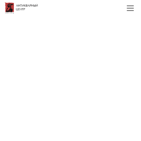
Главная
Каталог
Русская и советская
живопись
Середина и конец 20 века
В. И. Бояринцев соцреализм
Сады цветут х/м СССР 1953-54
гг. 83x200 см. Урал 1953 -1954
гг