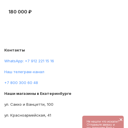
180 000 ₽
90
Контакты
WhatsApp: +7 912 221 15 16
Наш телеграм-канал
+7 800 300 60 48
Наши магазины в Екатеринбурге
ул. Сакко и Ванцетти, 100
ул. Красноармейская, 41
×
Не нашли что искали?
Отправьте заявку и
мы поможем Вам с