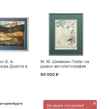
о В. А.
М. М. Шемякин Побег на
вюра Дорога в
рывок автолитография
цк 1966 г.
1994 г. 38,6x28,6 см. 1994
90 000 ₽
. 1966
×
катеринбурге
Не нашли что искали?