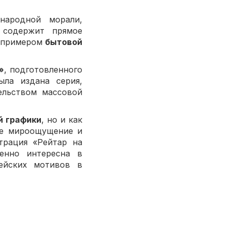
народной морали,
 содержит прямое
м примером
бытовой
»
, подготовленного
ыла издана серия,
ельством массовой
й графики
, но и как
е мироощущение и
трация «Рейтар на
бенно интересна в
пейских мотивов в