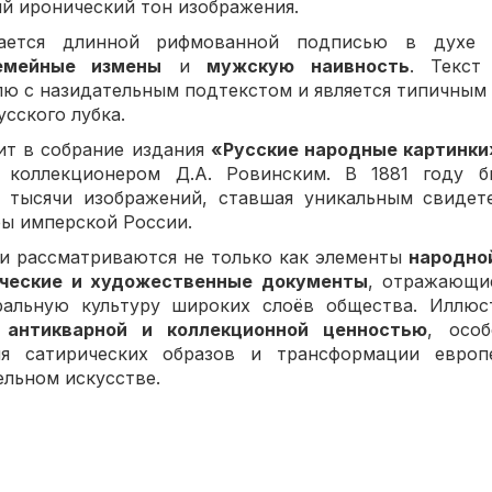
й иронический тон изображения.
ается длинной рифмованной подписью в духе 
емейные измены
и
мужскую наивность
. Текст
лю с назидательным подтекстом и является типичны
сского лубка.
ит в собрание издания
«Русские народные картинки
 коллекционером Д.А. Ровинским. В 1881 году б
 тысячи изображений, ставшая уникальным свидет
ры имперской России.
ки рассматриваются не только как элементы
народно
ческие и художественные документы
, отражающи
альную культуру широких слоёв общества. Иллюс
т
антикварной и коллекционной ценностью
, осо
ия сатирических образов и трансформации евро
ельном искусстве.