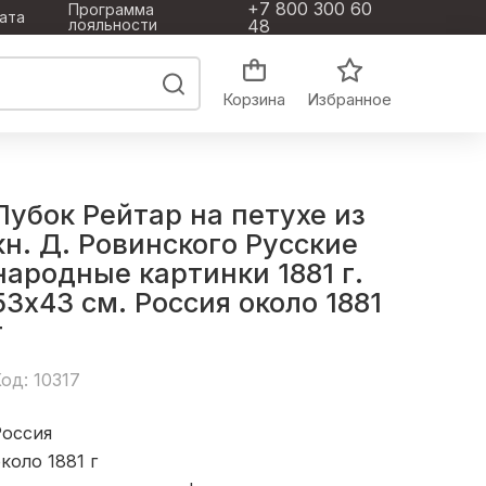
+7 800 300 60
Программа
ата
лояльности
48
Корзина
Избранное
Лубок Рейтар на петухе из
кн. Д. Ровинского Русские
народные картинки 1881 г.
53х43 см. Россия около 1881
г
од: 10317
Россия
коло 1881 г