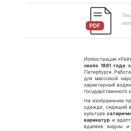
Экс
илл
Иллюстрация «Рейт
около 1881 года
Петербурге. Работ
для массовой нар
характерный водян
государственного 
На изображении п
одежде, сидящий в
культуре
сатириче
карикатур
и адапт
вдалеке видны и 