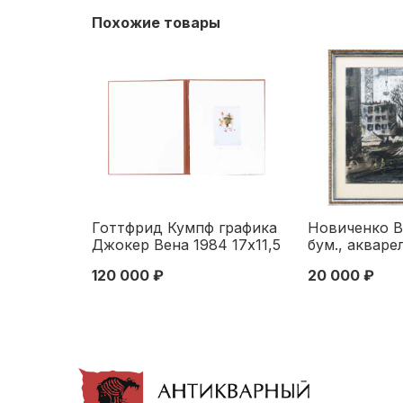
Похожие товары
Готтфрид Кумпф графика
Новиченко В.
Джокер Вена 1984 17x11,5
бум., акваре
см. Вена 1984
гуашь 1969 г.
120 000 ₽
20 000 ₽
1969