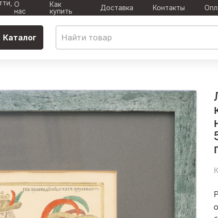
тти,
О
Как
Доставка
Контакты
Опл
нас
купить
Каталог
К
о