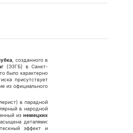
лубка
, созданного в
аг
(ЭЗГБ) в Санкт-
что было характерно
иска присутствует
ие из официального
лерист) в парадной
улярный в народной
ванный из
немецких
асыщена деталями:
отескный эффект и