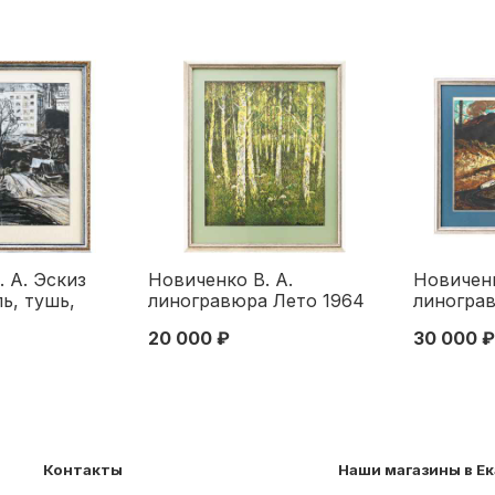
 А. Эскиз
Новиченко В. А.
Новиченк
ль, тушь,
линогравюра Лето 1964
линогра
 50,7x50 см.
г. 54x45 см. 1964
Новотрои
20 000 ₽
30 000 ₽
45x63 см
Контакты
Наши магазины в Е