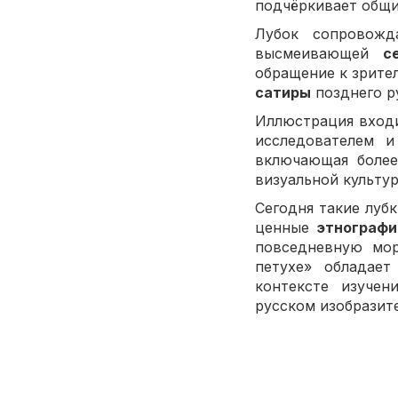
подчёркивает общи
Лубок сопровожд
высмеивающей
с
обращение к зрите
сатиры
позднего ру
Иллюстрация вход
исследователем и
включающая более
визуальной культу
Сегодня такие луб
ценные
этнографи
повседневную мор
петухе» обладае
контексте изучен
русском изобразит