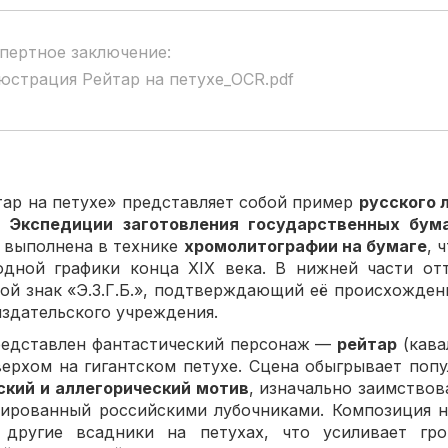
пертное заключение:
юстрация Рейтар на петухе_OCR.pdf
ар на петухе» представляет собой пример
русского 
в
Экспедиции заготовления государственных бум
а выполнена в технике
хромолитографии на бумаге
, 
одной графики конца XIX века. В нижней части отт
ой знак «Э.З.Г.Б.», подтверждающий её происхожден
издательского учреждения.
редставлен фантастический персонаж —
рейтар
(кава
ерхом на гигантском петухе. Сцена обыгрывает поп
ский и аллегорический мотив
, изначально заимство
ированный российскими лубочниками. Композиция н
другие всадники на петухах, что усиливает гр