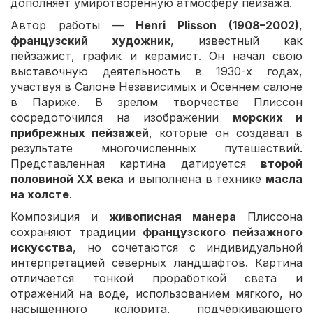
дополняет умиротворённую атмосферу пейзажа.
Автор работы —
Henri Plisson (1908–2002)
,
французский художник
, известный как
пейзажист, график и керамист. Он начал свою
выставочную деятельность в 1930-х годах,
участвуя в Салоне Независимых и Осеннем салоне
в Париже. В зрелом творчестве Плиссон
сосредоточился на изображении
морских и
прибрежных пейзажей
, которые он создавал в
результате многочисленных путешествий.
Представленная картина датируется
второй
половиной XX века
и выполнена в технике
масла
на холсте
.
Композиция и
живописная манера
Плиссона
сохраняют традиции
французского пейзажного
искусства
, но сочетаются с индивидуальной
интерпретацией северных ландшафтов. Картина
отличается тонкой проработкой света и
отражений на воде, использованием мягкого, но
насыщенного колорита, подчёркивающего