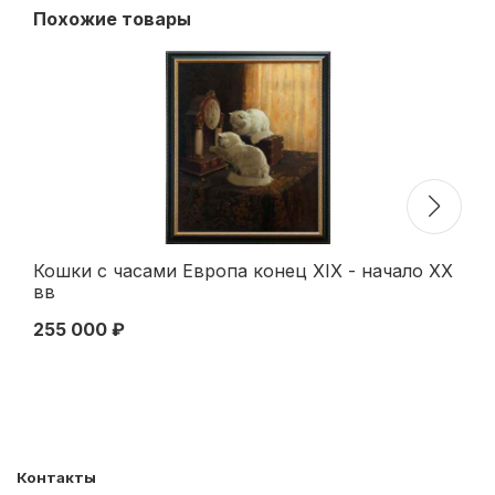
Похожие товары
Кошки с часами Европа конец XIX - начало ХХ
Jo
вв
х/
Бе
255 000 ₽
15
Контакты