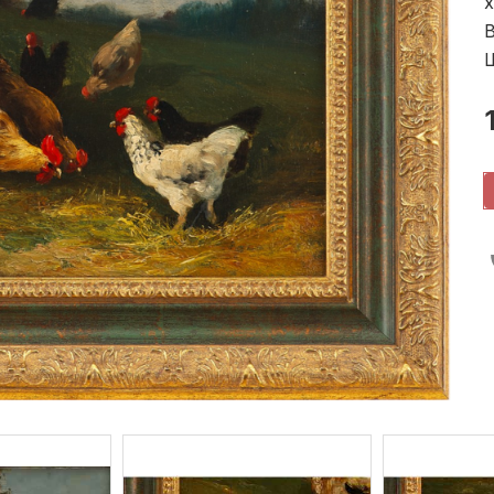
х
В
Ш