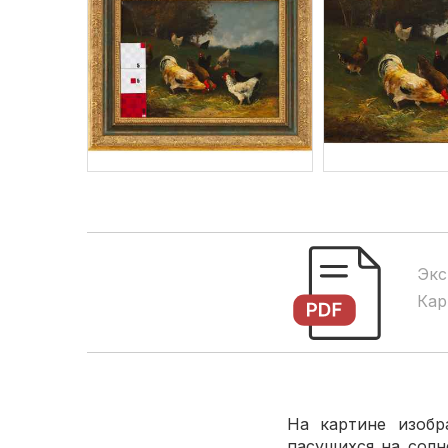
Экс
Кар
На картине изобр
пасущихся на солн