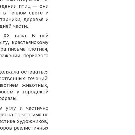
ведении птиц — они
я в тёплом свете и
тарники, деревья и
дней части.
 XX века. В ней
ыту, крестьянскому
ра письма плотная,
ражении перьевого
должала оставаться
ственных течений.
астием животных,
росом у городской
образы.
м углу и частично
я на то что имя не
истике художников,
оров реалистичных