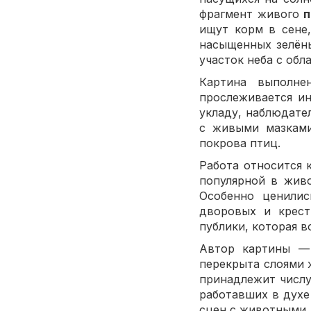
фрагмент живого
п
ищут корм в сене,
насыщенных зелёны
участок неба с об
Картина выполн
прослеживается и
укладу, наблюдате
с живыми мазками
покрова птиц.
Работа относится 
популярной в жив
Особенно ценили
дворовых и крест
публики, которая в
Автор картины 
перекрыта слоями 
принадлежит числу
работавших в дух
сцен с животными,