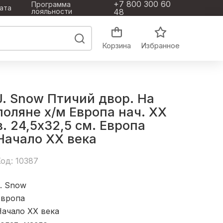
+7 800 300 60
Программа
ата
лояльности
48
Корзина
Избранное
J. Snow Птичий двор. На
поляне х/м Европа нач. ХХ
в. 24,5x32,5 см. Европа
Начало XX века
од: 10387
. Snow
Европа
Начало XX века