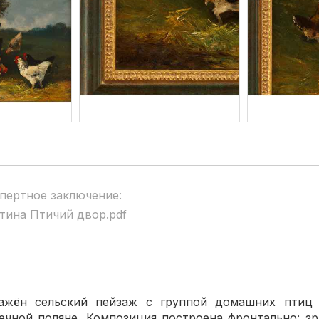
пертное заключение:
тина Птичий двор.pdf
ажён сельский пейзаж с группой домашних птиц
ечной поляне. Композиция построена фронтально: з