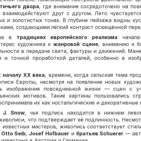
тичьего двора
, где внимание сосредоточено на по
 взаимодействуют друг с другом. Лето чувствуетс
х и золотистых тонах. В глубине пейзажа видны кус
лаками, создающими лёгкий контраст освещённой пере
ена в
традициях европейского реализма
начала
нтерес художника к
жанровой сцене
, вниманию к б
льности в передаче света, фактуры и движений. Мане
 и точной проработкой деталей, особенно в изоб
к
началу XX века
, времени, когда сельская тема про
описи Европы, несмотря на появление новых художе
сь изображения повседневной жизни — сцен с уч
ьянских мотивов. Такие картины пользовались сп
оспринимала их как ностальгические и декоративные 
—
J. Snow
, чья подпись находится в нижнем лево
живописи, что подтверждает её подлинность. Несмотр
 известных мастеров, живопись соответствует стил
е
Otto Seib
,
Josef Hofbauer
и
братьев Schuerer
— авт
 известных в Австрии и Германии.