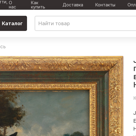
тти,
О
Как
Доставка
Контакты
Опл
нас
купить
Каталог
сь
К
J