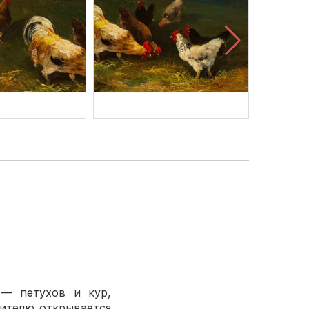
 — петухов и кур,
рителю открывается