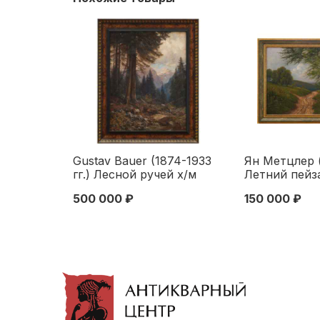
Gustav Bauer (1874-1933
Ян Метцлер (
гг.) Лесной ручей х/м
Летний пейз
Австрия 1920 г. 63,3x48,5
среднегорье
500 000 ₽
150 000 ₽
см. Европа 1920
Германия кон
XX в. 41x65 
конец XIX - 