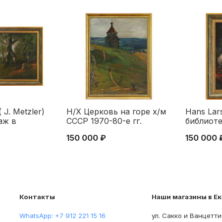
 J. Metzler)
Н/Х Церковь на горе х/м
Hans Lar
аж в
СССР 1970-80-е гг.
библиоте
 х/м
109х84 см.
1923 г. 3
150 000 ₽
150 000 
. XIX - нач.
Германия
см. Германия
начало XX вв
Контакты
Наши магазины в Е
WhatsApp: +7 912 221 15 16
ул. Сакко и Ванцетти