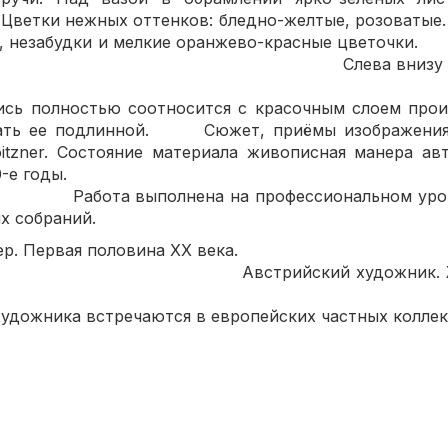
. Цветки нежных оттенков: бледно-желтые, розоватые.
 ирис, незабудки и мелкие оранжево-кра
внизу авторская п
 Stoitzn
ь полностью соотносится с красочным слоем произ
ать ее подлинной. Сюжет, приёмы изображения,
oitzner. Состояние материала живописная манера ав
овке - 1910/20-е
нена на профессиональном уровне и
х собраний.
ойцнер. Первая половина
кий художник. Живописе
ожника встречаются в европейских частных коллек