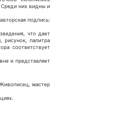
 Среди них видны и
сные цветочки.
одпись:
er”.
ведения, что дает
 рисунок, палитра
тора соответствует
 годы.
 представляет
 XX века.
ц, мастер
циях.