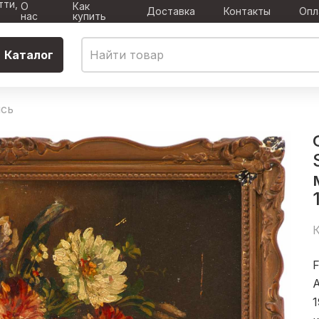
тти,
О
Как
Доставка
Контакты
Опл
нас
купить
Каталог
сь
К
F
1