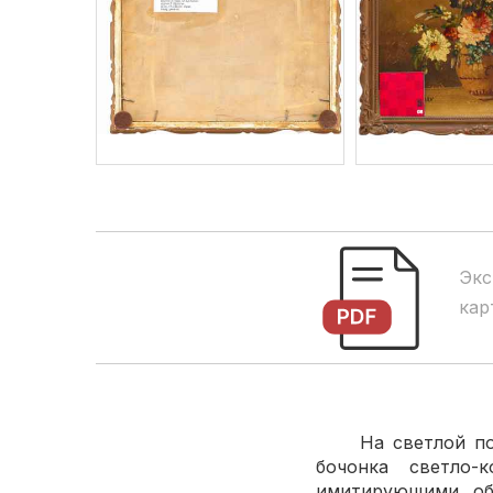
Экс
кар
На светлой повер
бочонка светло-
имитирующими обр