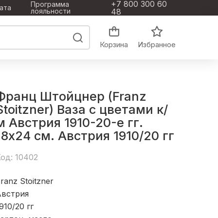
+7 800 300 60
Программа
ата
лояльности
48
Корзина
Избранное
Франц Штойцнер (Franz
Stoitzner) Ваза с цветами к/
м Австрия 1910-20-е гг.
18x24 см. Австрия 1910/20 гг
од: 10402
ranz Stoitzner
Австрия
910/20 гг