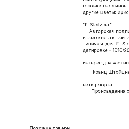
головки георгинов
другие цветы:
Слева 
“F.
Авторская подпис
возможность счит
типичны для F. St
датир
Работа выпол
интерес для частны
Франц Шт
Австрийс
натюрморта.
Произведения худ
Похожие товары