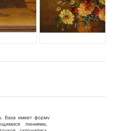
 Ваза имеет формѵ
ющимися линиями,
точков склонились