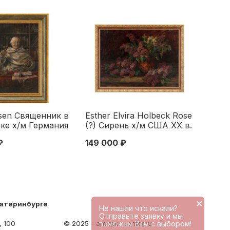
sen Священник в
Esther Elvira Holbeck Rose
ке х/м Германия
(?) Сирень х/м США XX в.
8,5x25,5 см.
60x82 см. XX век
₽
149 000 ₽
 1923
×
катеринбурге
Не нашли что искали?
Отправьте заявку и мы
поможем Вам с выбором!
, 100
© 2025 - antique-center.ru