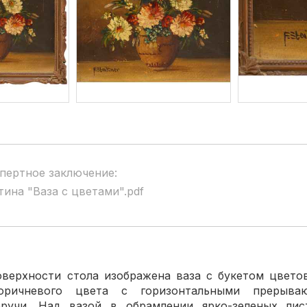
пертное заключение:
тина "Ваза с цветами".pdf
хности стола изображена ваза с букетом цветов.
коричневого цвета с горизонтальными прерыва
учи. Над вазой в обрамлении ярко-зеленых лис