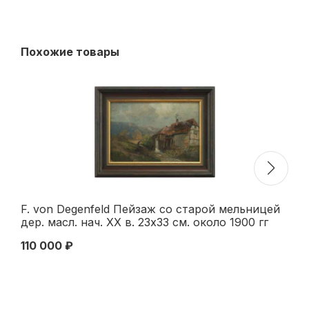
Похожие товары
F. von Degenfeld Пейзаж со старой мельницей
Н/
дер. масл. нач. ХХ в. 23x33 см. около 1900 гг
в.
110 000 ₽
14