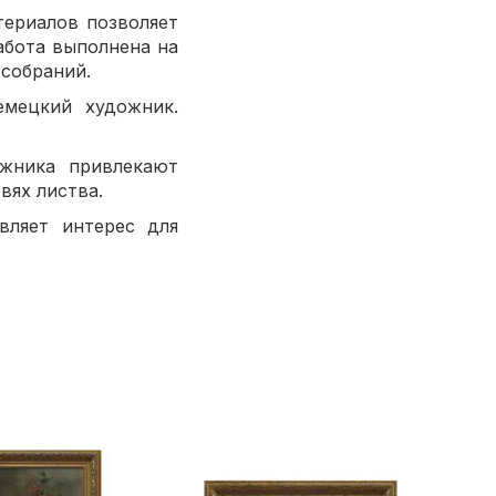
ов позволяет
выполнена на
 собраний.
емецкий художник.
ожника привлекают
вях листва.
вляет интерес для