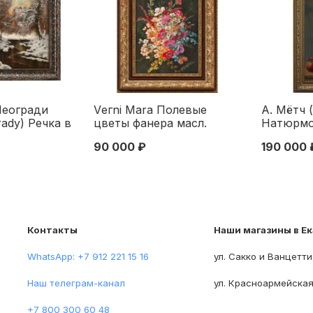
Неогради
Vегnі Маrа Полевые
А. Мётч 
rady) Речка в
цветы фанера масл.
Натюрмо
 х/м Венгрия
италия сер. ХХ в. 42x32
фруктами
90 000 ₽
190 000 
0x79,5 см.
см. Италия Середина XX
кон. XIX 
века
конец XI
Контакты
Наши магазины в Е
WhatsApp: +7 912 221 15 16
ул. Сакко и Ванцетти
Наш телеграм-канал
ул. Красноармейская
+7 800 300 60 48