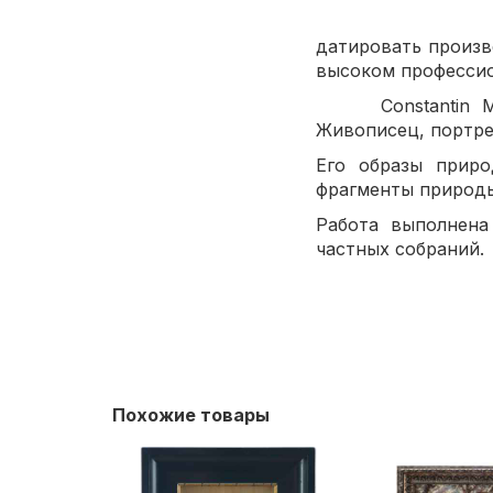
Состояние и
датировать 
высоком профессио
Сonstantin Mulle
Живописец, портре
Его образы приро
фрагменты природы
Работа выполнена
частных собраний.
Похожие товары