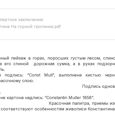
пертное заключение:
тина На горной тропинке.pdf
 пейзаж в горах, поросших густым лесом, спино
За его спиной дорожная сумка, а в руках подзорн
вается вдаль. Справа 
я подпись: “Const Mull”, выполнена кистью че
осохшему красочном
ь одновременна жи
яется авторс
стороне картона надпись: “Constantin 
 палитра, приемы изображени
ты соответствуют особенностям живописи Конс