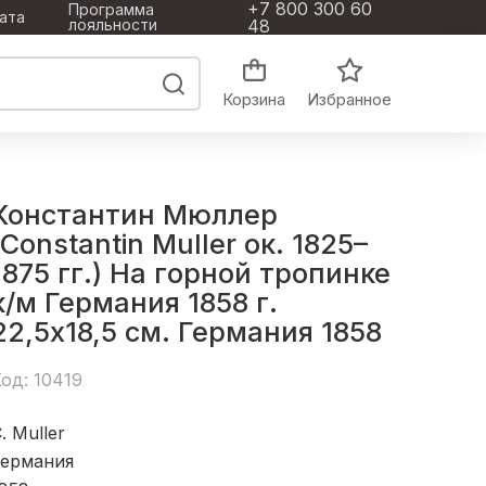
+7 800 300 60
Программа
ата
лояльности
48
Корзина
Избранное
Константин Мюллер
(Сonstantin Muller ок. 1825–
1875 гг.) На горной тропинке
к/м Германия 1858 г.
22,5x18,5 см. Германия 1858
од: 10419
. Muller
Германия