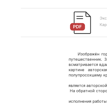
Экс
Кар
Изображён горный
путешественник. 
всматри
картине авторска
полупр
Подпис
явл
На обратной 
Красочная
исполнения рабо