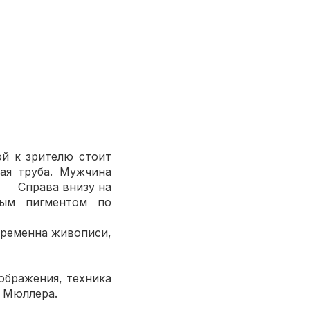
й к зрителю стоит
ая труба. Мужчина
внизу на
рным пигментом по
у слою.
вописи,
кой.
Muller 1858”.
я, техника
тантина Мюллера.