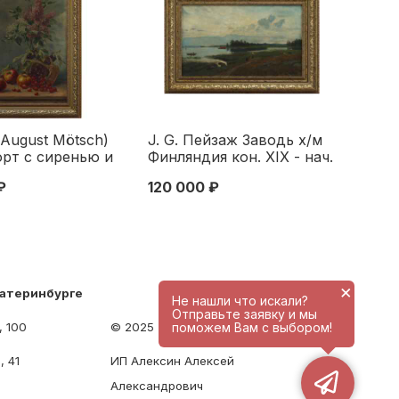
(August Mötsch)
J. G. Пейзаж Заводь х/м
рт с сиренью и
Финляндия кон. XIX - нач.
 х/м Германия
ХХ в. 40x65,5 см. конец
₽
120 000 ₽
в. 80,5x50 см.
XIX— начало XX вв
X начало ХХ вв
×
катеринбурге
Не нашли что искали?
Отправьте заявку и мы
, 100
© 2025 - antique-center.ru
поможем Вам с выбором!
, 41
ИП Алексин Алексей
Александрович