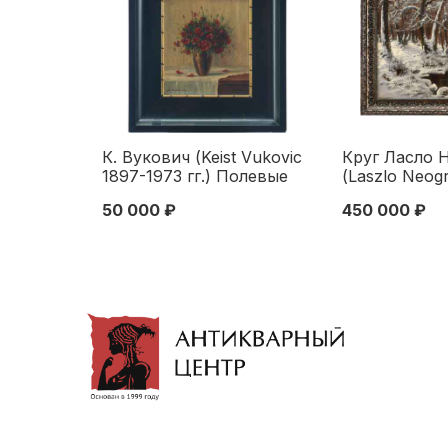
К. Вукович (Keist Vukovic
Круг Ласло 
1897-1973 гг.) Полевые
(Laszlo Neog
цветы холст на карт.
зимнем лесу
50 000 ₽
450 000 ₽
Австрия пер. пол. ХХ в.
1960-70 гг. 6
14,8x12 см. первая
Европа
половина XX века