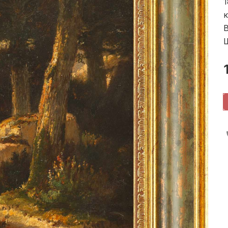
1
к
В
Ш