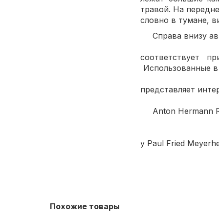
травой. На передне
словно в тумане, в
Справа в
Мотив и 
соответствует 
Использованные в
Работа вы
представляет интер
Anton Her
Немецк
Учи
у Paul Fried Meyer
Похожие товары