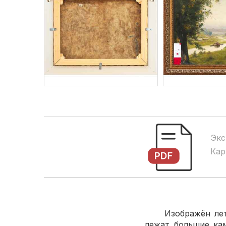
Экс
Кар
Изображён летний
лежат большие ка