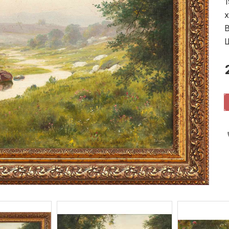
1
х
В