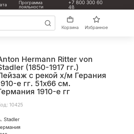
+7 800 300 60
Программа
ата
лояльности
48
Корзина
Избранное
Anton Hermann Ritter von
Stadler (1850-1917 гг.)
Пейзаж с рекой х/м Герания
1910-е гг. 51x66 см.
Германия 1910-е гг
од: 10425
. Stadler
Германия