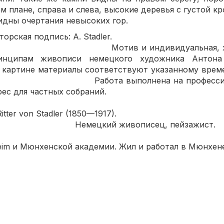
м плане, справа и слева, высокие деревья с густой кр
идны очертания невысоких гор.
низу авторская подпись: А.
индивидуальная, живописн
принципам живописи немецкого художника А
 картине материалы соответствуют указанному вре
полнена на профессионально
ес для частных собраний.
mann Ritter von Stadler (1
ий живописец, пей
лся в Бер
heim и Мюнхенской академии. Жил и работал в Мюнхен