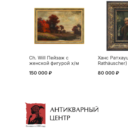
Ch. Will Пейзаж с
Ханс Ратхау
женской фигурой х/м
Rathäuscher)
Европа втор. пол. XIX в.
кружкой пив
150 000 ₽
80 000 ₽
53x78 см. Европа Начало
редисками д
XX века
масло, Вена 
Первая четв