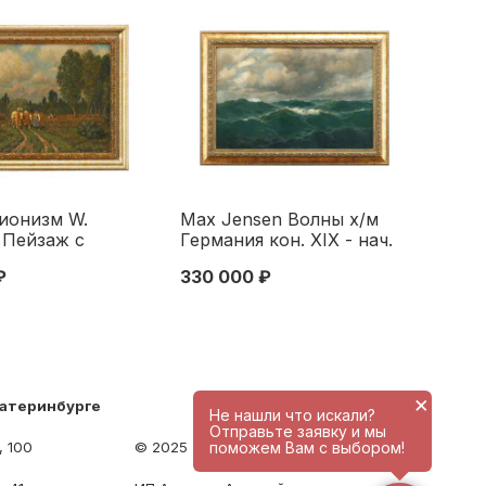
ионизм W.
Max Jensen Волны х/м
 Пейзаж с
Германия кон. XIX - нач.
ской повозкой
ХХ вв. 68x104 см. конец
₽
330 000 ₽
ания нач. ХХ в.
XIX - начало ХХ вв
. Первая
 XX века
×
катеринбурге
Не нашли что искали?
Отправьте заявку и мы
поможем Вам с выбором!
, 100
© 2025 - antique-center.ru