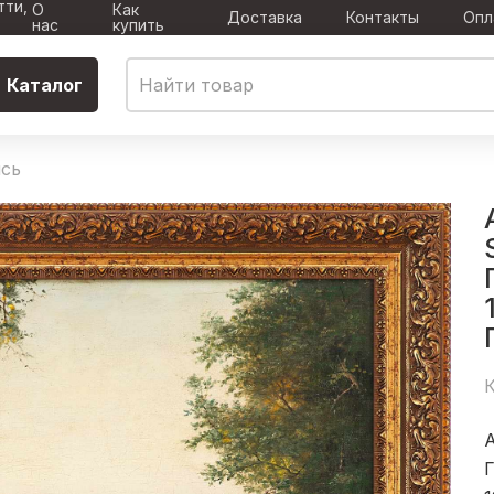
тти,
О
Как
Доставка
Контакты
Опл
нас
купить
Каталог
сь
К
A