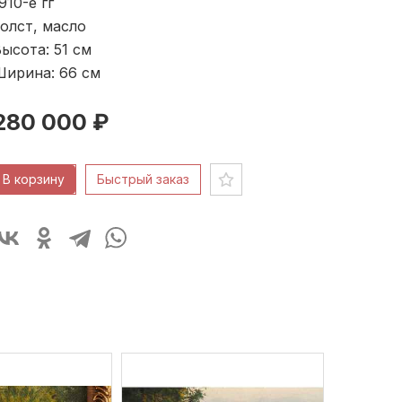
910-е гг
олст, масло
ысота: 51
см
Ширина: 66
см
280 000 ₽
В корзину
Быстрый заказ