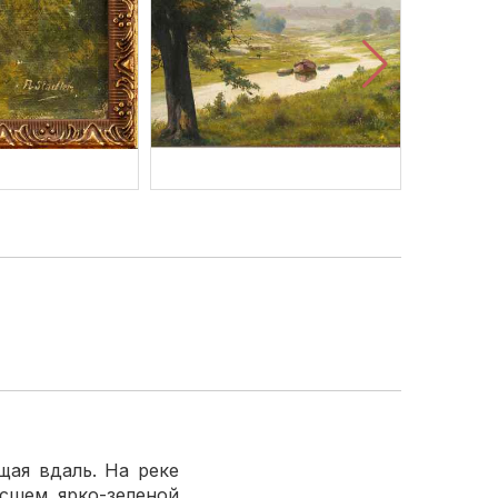
ая вдаль. На реке
сшем ярко-зеленой