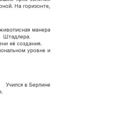
оной. На горизонте,
 Stadler.
ая манера
нтона Штадлера.
мени её создания.
м уровне и
850—1917).
зажист.
лине
е.