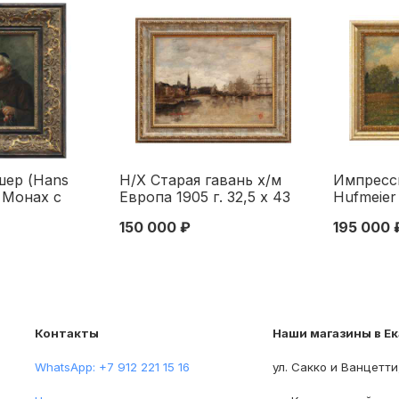
шер (Hans
Н/Х Старая гавань х/м
Импресс
 Монах с
Европа 1905 г. 32,5 x 43
Hufmeier
а и
см. Европа 1905
крестьян
150 000 ₽
195 000 
ерево,
к.м. Герм
36,5x27 см.
47х34 см
ерть XX века
четверть
Контакты
Наши магазины в Е
WhatsApp: +7 912 221 15 16
ул. Сакко и Ванцетти