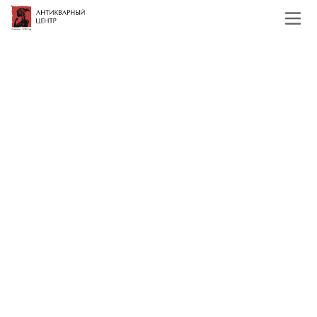
Главная
Каталог
Русская и советская
живопись
19, начало 20 века
И. К. Слюсарев (1886-1962 гг.)
Сумерки к/м Российская
Империя 1910-е гг. 28x64,2 см.