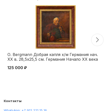
О. Bergmann Добрая капля х/м Германия нач.
Н.
ХХ в. 28,5x25,5 см. Германия Начало XX века
см
125 000 ₽
75
Контакты
WhatsApp: +7 912 221 15 16