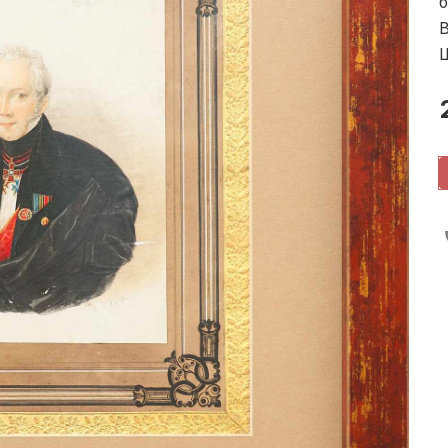
б
В
Ш