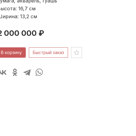
умага, акварель, гуашь
ысота: 16,7
см
ирина: 13,2
см
2 000 000 ₽
В корзину
Быстрый заказ