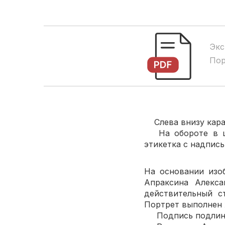
Экс
Пор
Слева внизу кара
На обороте в цен
этикетка с надп
На основании изо
Апраксина Алекса
действительный с
Портрет выполнен 
Подпись подлинна