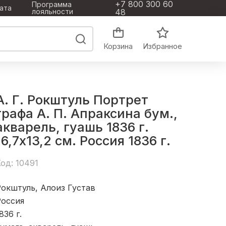
+7 800 300 60
Программа
ата
лояльности
48
Корзина
Избранное
А. Г. Рокштуль Портрет
графа А. П. Апраксина бум.,
акварель, гуашь 1836 г.
16,7x13,2 см. Россия 1836 г.
од: 10491
окштуль, Алоиз Густав
Россия
836 г.