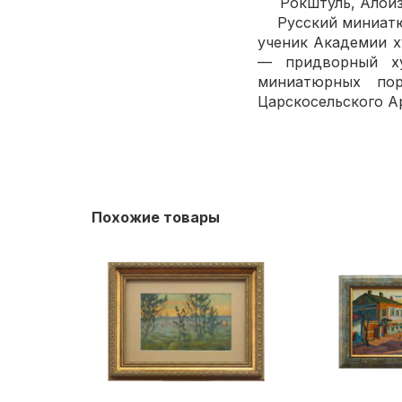
Рокштуль, Алоиз Гу
Русский миниатюрис
ученик Академии х
— придворный ху
миниатюрных пор
Царскосельского А
Похожие товары