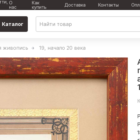
тти,
О
Как
Доставка
Контакты
Опл
нас
купить
Каталог
я живопись
19, начало 20 века
К
Р
1