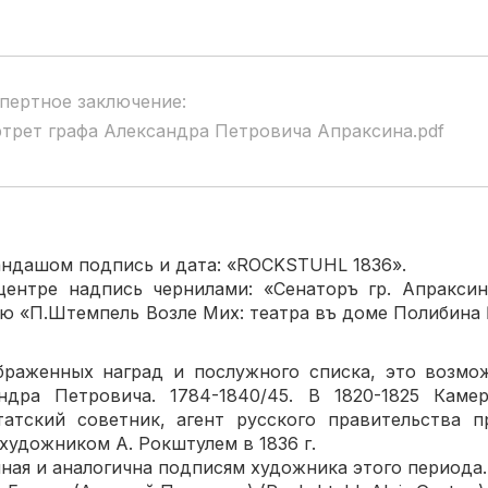
пертное заключение:
трет графа Александра Петровича Апраксина.pdf
ндашом подпись и дата: «ROCKSTUHL 1836».
тре надпись чернилами: «Сенаторъ гр. Апраксин
исью «П.Штемпель Возле Мих: театра въ доме
браженных наград и послужного списка, это возмож
ндра Петровича. 1784-1840/45. В 1820-1825 Камер
татский советник, агент русского правительства п
художником А. Рокштулем в 1836 г.
я и аналогична подписям художника этого периода.