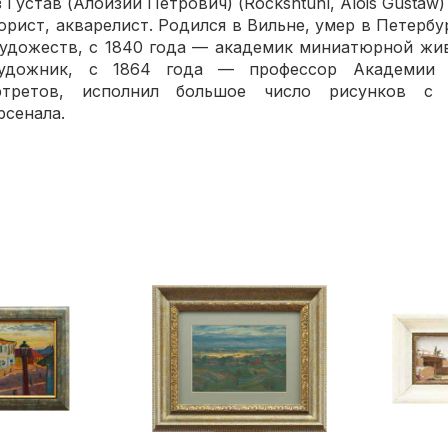
став (Алоизий Петрович) (Rockshtuhl, Alois Gustaw) 
т, акварелист. Родился в Вильне, умер в Петербурге
удожеств, с 1840 года — академик миниатюрной жив
дожник, с 1864 года — профессор Академии 
третов, исполнил большое число рисунков с 
рсенала.