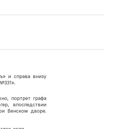
ъ» и справа внизу
 Полибина №331».
но, портрет графа
гер, впоследствии
ри Венском дворе.