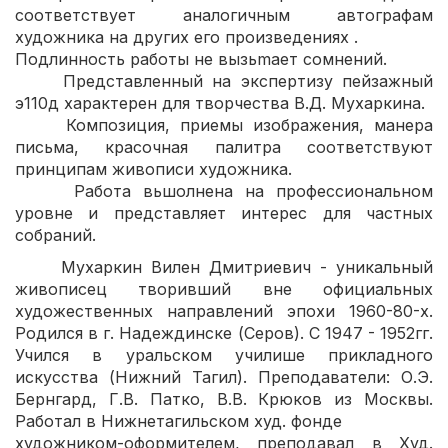
соответствует аналогичным автографам
художника на других его произведениях .
Подлинность работы не вызьmает сомнений.
Представленный на экспертизу пейзажный
э110д характерен для творчества В.Д. Мухаркина.
Композиция, приемы изображения, манера
письма, красочная палитра соответствуют
принципам живописи художника.
Работа вьшолнена на профессиональном
уровне и представляет интерес для частных
собраний.
Мухаркин Вилен Дмитриевич - уникальный
живописец творивший вне официальных
художественных направлений эпохи 1960-80-х.
Родился в г. Надеждинске (Серов). С 1947 - 1952гг.
Учился в уральском училише прикладного
искусства (Нижний Тагил). Преподаватели: О.Э.
Бернгард, Г.В. Патко, В.В. Крюков из Москвы.
Работал в Нижнетагильском худ. фонде
художником-оформителем, преподавал в Худ.