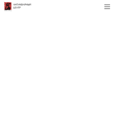
Главная
Каталог
Русская и советская
живопись
Середина и конец 20 века