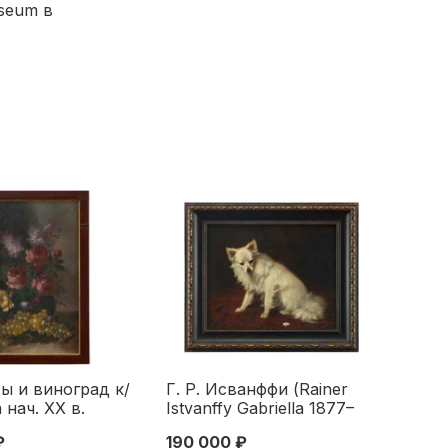
useum в
ы и виноград к/
Г. Р. Исванффи (Rainer
 нач. ХХ в.
Istvanffy Gabriella 1877–
. Европа Начало
1964 гг.) Кусочек сахара
₽
190 000 ₽
х/м 1914 г. 45x55 см. 1914