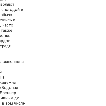
зволяют
 непогодой в
добыча
лялись в
, часто
 также
ропы.
ардов
 среди
а выполнена
й
ы в
Академии
 «Водопад
 Бреннер
ктивным до
 в том числе