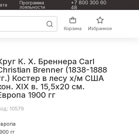
+7 800 300 60
Программа
ата
лояльности
48
Корзина
Избранное
Круг К. Х. Бреннера Carl
Christian Brenner (1838-1888
гг.) Костер в лесу х/м США
кон. ХIХ в. 15,5x20 см.
Европа 1900 гг
од: 10579
Европа
900 гг