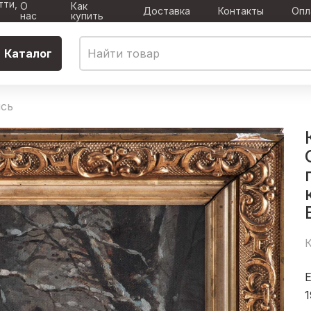
тти,
О
Как
Доставка
Контакты
Опл
нас
купить
Каталог
сь
К
1