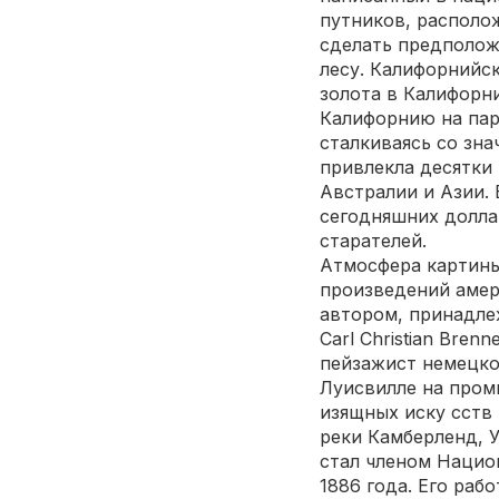
путников, располо
сделать предположе
лесу. Калифорнийс
золота в Калифорн
Калифорнию на пару
сталкиваясь со зна
привлекла десятки
Австралии и Азии.
сегодняшних долла
старателей.
Атмосфера картины
произведений амер
автором, принадле
Carl Christian Bren
пейзажист немецко
Луисвилле на пром
изящных иску сств 
реки Камберленд, У
стал членом Нацио
1886 года. Его раб