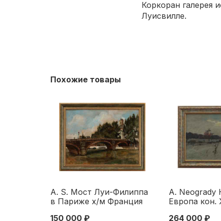
Коркоран галерея и
Луисвилле.
Похожие товары
A. S. Мост Луи-Филиппа
A. Neogrady 
в Париже х/м Франция
Европа кон. 
46,5x61,5 см. Франция
см. конец XI
150 000 ₽
264 000 ₽
первая половина ХХ века
вв