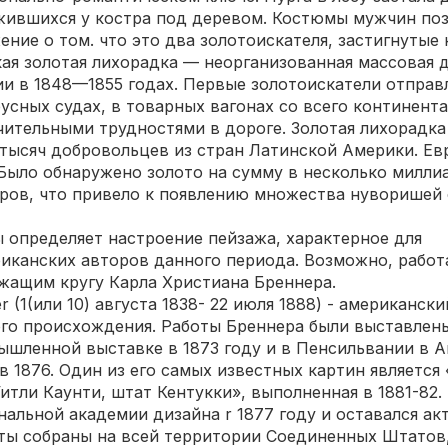
жившихся у костра под деревом. Костюмы мужчин по
ние о том. что это два золотоискателя, застигнутые
кая золотая лихорадка — неорганизованная массовая 
ии в 1848—1855 годах. Первые золотоискатели отправ
сных судах, в товарных вагонах со всего континента
чительными трудностями в дороге. Золотая лихорадка
 тысяч добровольцев из стран Латинской Америки. Ев
 Было обнаружено золото на сумму в несколько милли
ров, что привело к появлению множества нуворишей
 определяет настроение пейзажа, характерное для
иканских авторов данного периода. Возможно, работ
жащим кругу Карла Христиана Бреннера.
ner (1(или 10) августа 1838- 22 июля 1888) - американски
го происхождения. Работы Бреннера были выставлен
ышленной выставке в 1873 году и в Пенсильвании в 
в 1876. Один из его самых известных картин является
итли Каунти, штат Кентукки», выполненная в 1881-82.
нальной академии дизайна r 1877 году и оставался а
оты собраны на всей территории Соединенных Штатов,