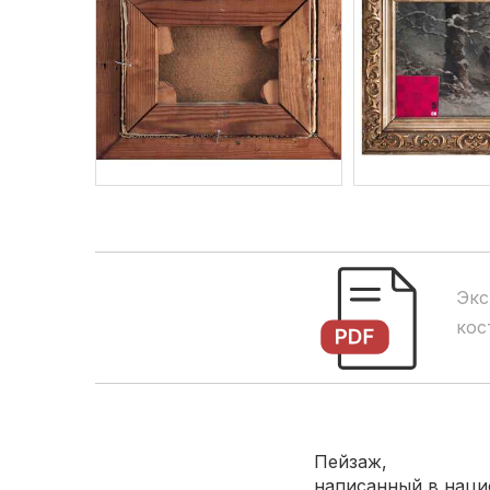
Экс
кос
Пейзаж,
написанный в наци