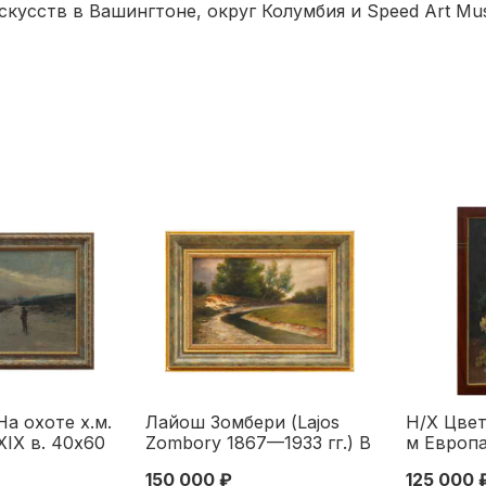
скусств в Вашингтоне, округ Колумбия и Speed Art M
На охоте х.м.
Лайош Зомбери (Lajos
Н/Х Цвет
XIX в. 40x60
Zombory 1867—1933 гг.) В
м Европа
X начало XX
окрестностях Сольнока
58x37 см
150 000 ₽
125 000 
к/м Венгрия 18,0x27,8 см.
XX века