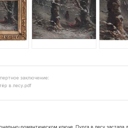
пертное заключение:
тёр в лесу.pdf
онально-романтическом ключе. Пурга в лесу застала 