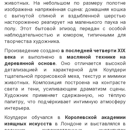
животных. На небольшом по размеру полотне
изображена напряжённая сцена: домашняя кошка
с выгнутой спиной и вздыбленной шерстью
настороженно реагирует на маленького паука на
полу. Этот бытовой эпизод передан с особой
наблюдательностью и юмором, типичными для
творчества художника.
Произведение создано
в последней четверти XIX
века
и выполнено в
масляной технике на
деревянной основе
. Оно отличается высокой
детализацией и характерной для Коулдери
тщательной прорисовкой меха, текстур и мимики
животных. Композиция построена на контрасте
света и тени, усиливающем драматизм сцены.
Художник применяет сдержанную, но тёплую
палитру, что подчёркивает интимную атмосферу
интерьера.
Коулдери обучался в
Королевской академии
изящных искусств
в Лондоне и выставлялся в
ведущих художественных институтах