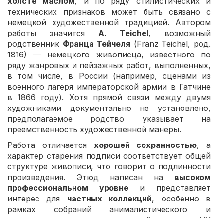
холсте маслом
, и по ряду стилистических и
технических признаков может быть связано с
немецкой художественной традицией. Автором
работы значится
A. Teichel
, возможный
родственник
Франца Тейчеля
(Franz Teichel, род.
1816) — немецкого живописца, известного по
ряду жанровых и пейзажных работ, выполненных,
в том числе, в России (например, сценами из
военного лагеря императорской армии в Гатчине
в 1866 году). Хотя прямой связи между двумя
художниками документально не установлено,
предполагаемое родство указывает на
преемственность художественной манеры.
Работа отличается
хорошей сохранностью
, а
характер старения подписи соответствует общей
структуре живописи, что говорит о подлинности
произведения. Этюд написан на
высоком
профессиональном уровне
и представляет
интерес для
частных коллекций
, особенно в
рамках собраний анималистического и