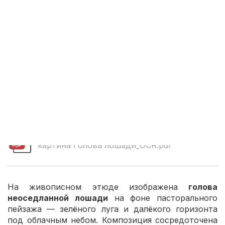
Экспертное заключение:
картина Голова лошади_OCR.pdf
На живописном этюде изображена
голова
неоседланной лошади
на фоне пасторального
пейзажа — зелёного луга и далёкого горизонта
под облачным небом. Композиция сосредоточена