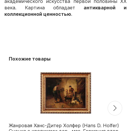
академического искусства первой половины XX
века. Картина обладает
антикварной и
коллекционной ценностью
.
Похожие товары
Жанровая Ханс-Дитер Холфер (Hans D. Holfer)
Ко
Сценка с кроликами дер., мас. Германия втор.
гг